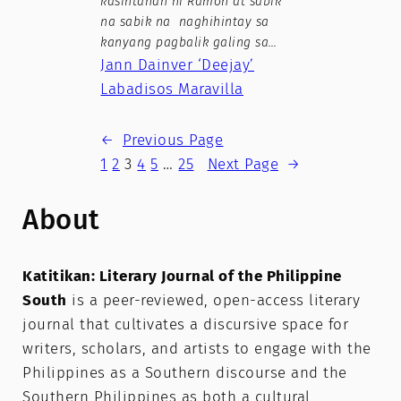
kasintahan ni Ramon at sabik
na sabik na naghihintay sa
kanyang pagbalik galing sa…
Jann Dainver ‘Deejay’
Labadisos Maravilla
←
Previous Page
1
2
3
4
5
…
25
Next Page
→
About
Katitikan: Literary Journal of the Philippine
South
is a peer-reviewed, open-access literary
journal that cultivates a discursive space for
writers, scholars, and artists to engage with the
Philippines as a Southern discourse and the
Southern Philippines as both a cultural