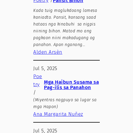
Poetry
/
Pansit Bihon
Kada tuig maglukdoang lamesa
kaniadto. Pansit, kansang saad
hataas nga kinabuhi sa nigpis
niining bihon. Matod mo ang
pagkaon niini makadugang og
panahon. Apan nganong…
Alden Arsèn
Jul 5, 2025
Poe
Mga Haibun Susama sa
try
Pag-ilis sa Panahon
/
(Miyentras nagpuyo sa lugar sa
mga Hapon)
Ana Margarita Nuñez
Jul 5, 2025