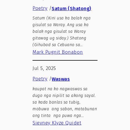
Poetry
/
Satum (Shatong)
Satum (Kini usa ka balak nga
gisulat sa Waray. Ang usa ka
balak nga gisulat sa Waray
gitawag ug siday.) Shatong
(Gihubad sa Cebuano sa…
Mark Pugnit Bonabon
Jul 5, 2025
Poetry
/
Waswas
kaupat na ko nagwaswas sa
dugo nga nipilit sa akong sayal.
sa kada banlas sa tubig,
mobuwa ang sabon, matabunan
ang tinta nga puwa nga…
Sievney Klyze Quidet