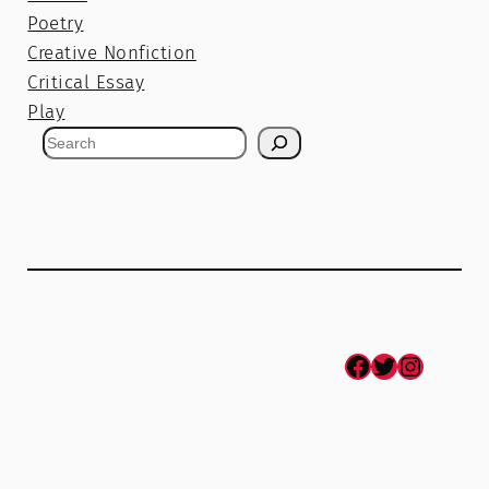
Poetry
Creative Nonfiction
Critical Essay
Play
S
e
a
r
c
h
Facebook
Twitter
Instagram