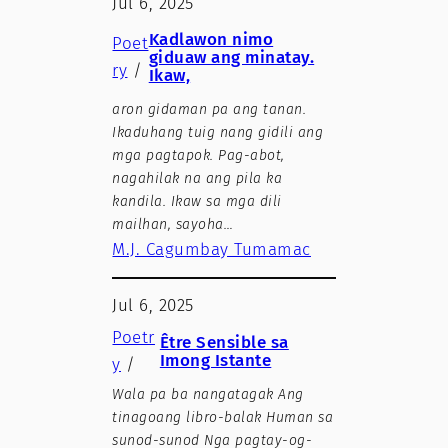
Jul 6, 2025
Kadlawon nimo
Poet
giduaw ang minatay.
ry
/
Ikaw,
aron gidaman pa ang tanan.
Ikaduhang tuig nang gidili ang
mga pagtapok. Pag-abot,
nagahilak na ang pila ka
kandila. Ikaw sa mga dili
mailhan, sayoha…
M.J. Cagumbay Tumamac
Jul 6, 2025
Poetr
Être Sensible sa
Imong Istante
y
/
Wala pa ba nangatagak Ang
tinagoang libro-balak Human sa
sunod-sunod Nga pagtay-og-