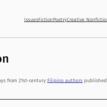
Issues
Fiction
Poetry
Creative Nonfictio
on
ays from 21st-century
Filipino authors
published