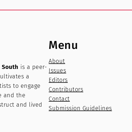
Menu
About
e South
is a peer-
Issues
ultivates a
Editors
rtists to engage
Contributors
e and the
Contact
struct and lived
Submission Guidelines