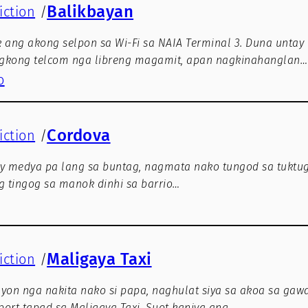
Balikbayan
iction
/
ng akong selpon sa Wi-Fi sa NAIA Terminal 3. Duna untay W
gkong telcom nga libreng magamit, apan nagkinahanglan…
o
Cordova
iction
/
 y medya pa lang sa buntag, nagmata nako tungod sa tukt
g tingog sa manok dinhi sa barrio…
Maligaya Taxi
iction
/
yon nga nakita nako si papa, naghulat siya sa akoa sa gaw
rport tapad sa Maligaya Taxi. Suot kaniya ang…