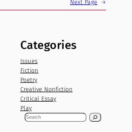
Next Page
→
Categories
Issues
Fiction
Poetry
Creative Nonfiction
Critical Essay
Play
S
e