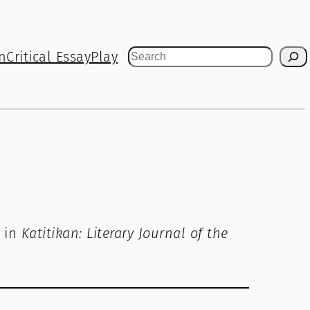
n
Critical Essay
Play
Search
 in
Katitikan: Literary Journal of the