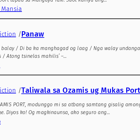
 Mansia
Panaw
iction
/
sa balay / Di ba ka manghagad og laag / Nga walay undanga
 / Atong tsinelas mahilis’ –…
s
Taliwala sa Ozamis ug Mukas Por
iction
/
AMIS PORT, modunggo mi sa atbang samtang gisalig among
ge. Diyos ko! Og magkinaunsa, ako seguro ang…
o