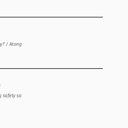
y? / Atong
t
 safety sa