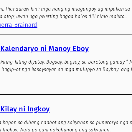
hi. Ihanduraw kini: mga hanging miagungoy ug mipukan sa
a atop; uwan nga pwerting bagaa halos dili nimo makita…
uerra Brainard
 Kalendaryo ni Manoy Eboy
 kiling-kiling diyutay. Bugsay, bugsay, sa barotong gamay ”
hagip-ot nga kasaysayan sa mga mulupyo sa Baybay ang 
Kilay ni Ingkoy
sa hapon sa dihang naabot ang sakyanan sa punerarya nga 
ni Ingkoy. Wala pa gani nakahunong ang sakyanan…