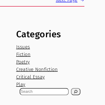
Categories
Issues
Fiction
Poetry
Creative Nonfiction
Critical Essay
Play
S
e