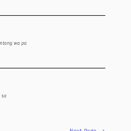
amtang wa pa
…
 sa
Next Page
→