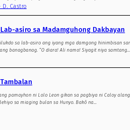
 D. Castro
 Lab-asiro sa Madamguhong Dakbayan
lukdo sa lab-asiro ang iyang mga damgong hinimbisan s
 ang banagbanag. “O diara! Ali namo! Siyagit niya samtang
 Tambalan
ang pamayhon ni Lolo Leon gikan sa pagbiya ni Caloy alang
lehiyo sa miaging bulan sa Hunyo. Bakô na…