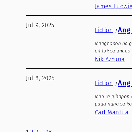
James Luowie
Jul 9, 2025
Ang
Fiction
/
Maaghopon na gi
gilitok sa anago
Nik Azcuna
Jul 8, 2025
Ang
Fiction
/
Mao ra gihapon 
pagtungha sa ko
Carl Mantua
1
2
3
…
16