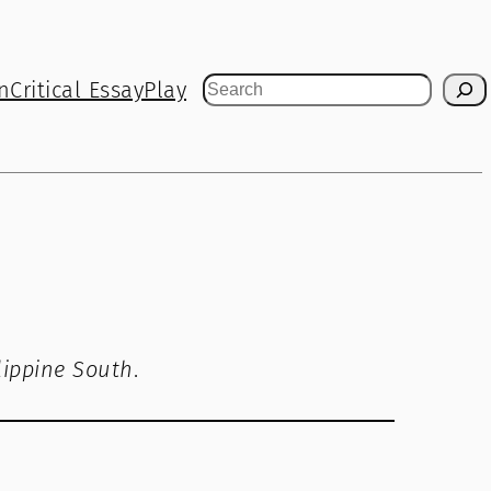
n
Critical Essay
Play
Search
ilippine South
.