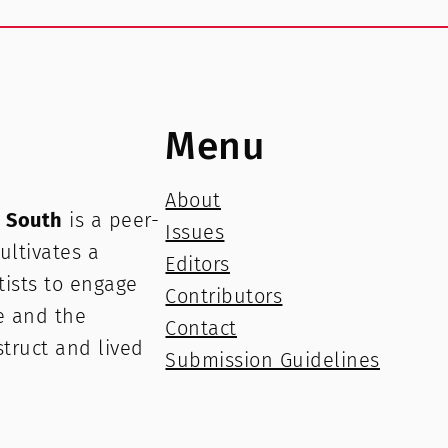
Menu
About
e South
is a peer-
Issues
ultivates a
Editors
rtists to engage
Contributors
e and the
Contact
struct and lived
Submission Guidelines