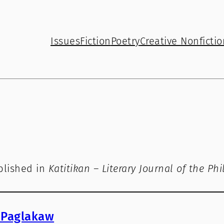
Issues
Fiction
Poetry
Creative Nonfictio
ublished in
Katitikan – Literary Journal of the Ph
 Paglakaw