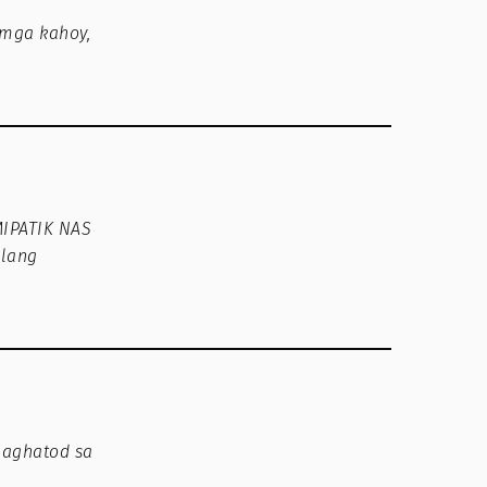
 mga kahoy,
 MIPATIK NAS
ilang
naghatod sa