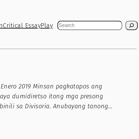
n
Critical Essay
Play
Search
Enero 2019 Minsan pagkatapos ang
aya dumidiretso itong mga presong
inili sa Divisoria. Anubayang tanong…