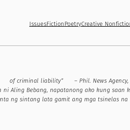
Issues
Fiction
Poetry
Creative Nonfictio
 criminal liability” – Phil. News Agency, 
 ni Aling Bebang, napatanong ako kung saan k
a ng sintang lata gamit ang mga tsinelas na b