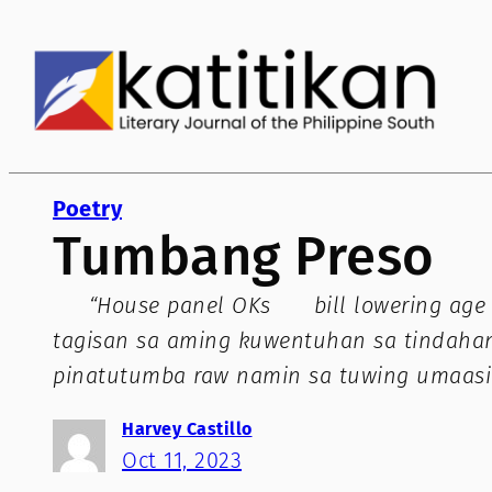
Skip
to
content
Poetry
Tumbang Preso
“House panel OKs bill lowering age of
tagisan sa aming kuwentuhan sa tindahan
pinatutumba raw namin sa tuwing umaasint
Harvey Castillo
Oct 11, 2023