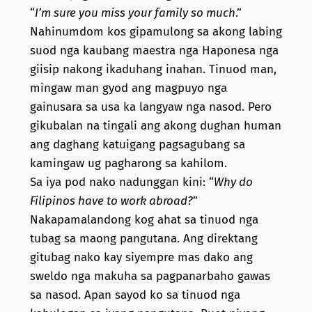
“
I’m sure you miss your family so much
.”
Nahinumdom kos gipamulong sa akong labing
suod nga kaubang maestra nga Haponesa nga
giisip nakong ikaduhang inahan. Tinuod man,
mingaw man gyod ang magpuyo nga
gainusara sa usa ka langyaw nga nasod. Pero
gikubalan na tingali ang akong dughan human
ang daghang katuigang pagsagubang sa
kamingaw ug pagharong sa kahilom.
Sa iya pod nako nadunggan kini: “
Why do
Filipinos have to work abroad?
”
Nakapamalandong kog ahat sa tinuod nga
tubag sa maong pangutana. Ang direktang
gitubag nako kay siyempre mas dako ang
sweldo nga makuha sa pagpanarbaho gawas
sa nasod. Apan sayod ko sa tinuod nga