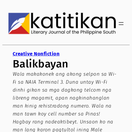
Skip
to
content
Creative Nonfiction
Balikbayan
Wala makakonek ang akong selpon sa Wi-
Fi sa NAIA Terminal 3. Duna untay Wi-Fi
dinhi gikan sa mga dagkong telcom nga
libreng magamit, apan nagkinahanglan
man kinig rehistradong numero. Wala na
man tawn koy cell number sa Pinas!
Hagbay rang nadeaktibeyt. Unsaon ko na
man lang karon pagtultol ining Male