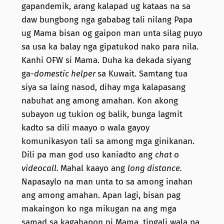
gapandemik, arang kalapad ug kataas na sa
daw bungbong nga gababag tali nilang Papa
ug Mama bisan og gaipon man unta silag puyo
sa usa ka balay nga gipatukod nako para nila.
Kanhi OFW si Mama. Duha ka dekada siyang
ga-
domestic helper
sa Kuwait. Samtang tua
siya sa laing nasod, dihay mga kalapasang
nabuhat ang among amahan. Kon akong
subayon ug tukion og balik, bunga lagmit
kadto sa dili maayo o wala gayoy
komunikasyon tali sa among mga ginikanan.
Dili pa man god uso kaniadto ang
chat
o
videocall.
Mahal kaayo ang
long distance.
Napasaylo na man unta to sa among inahan
ang among amahan. Apan lagi, bisan pag
makaingon ko nga mikugan na ang mga
samad sa kagahapon ni Mama, tingali wala pa