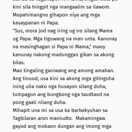
kini sila hingpit nga mangaalim sa ilawom.
Mopahimangno gihapon niya ang mga
kasaypanan ni Papa.
“Sus, mora jod nag iring ug iro silang Mama
ug Papa. Mga tiguwang na man unta. Kanunay
na masinghagan si Papa ni Mama,” maoy
kanunay nakong madunggan gikan sa akong
bilas.
Mao tingaling ganiwang ang among amahan.
Ang tinuod, usa kini sa akong mga gitinguha
ining ulia nako nga husayon silang duha,
tumpagon ang bungbong nga taudtaod na
pong gaali nilang duha.
Mihapit una mi sa usa ka barbekyuhan sa
Tagbilaran aron maniudto. Makamingaw
gayod ang mokaon dungan ang imong mga