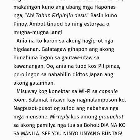
makaingon kuno ang ubang mga Hapones
nga, “Ah!
Tabun Firipinjin desu
.” Basin kuno
Pinoy. Ambot tinuod ba ning estoryaa o
mugna-mugna lang!
Ania na ko karon sa akong hagip-ot nga
higdaanan. Galatagaw gihapon ang akong
hunahuna ingon sa gautaw-utaw sa
kawanangan. Oo, ania na tuod kos Pilipinas,
pero ingon sa nahabilin didtos Japan ang
akong galamhan.
Misuway kog konektar sa Wi-Fi sa
capsule
room
. Salamat intawn kay nagmalamposon ko.
Nagpusot-pusot og sulod ang nabahaw nga
mga mensahe. Mi-
reply
kos among
groupchat
sa akong pamilya nga tua sa Bohol: DIA NA KO
SA MANILA. SEE YOU NINYO UNYANG BUNTAG!