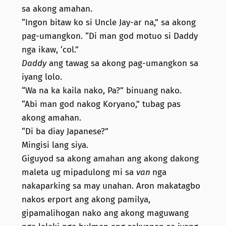
sa akong amahan.
“Ingon bitaw ko si Uncle Jay-ar na,” sa akong
pag-umangkon. “Di man god motuo si Daddy
nga ikaw, ‘col.”
Daddy
ang tawag sa akong pag-umangkon sa
iyang lolo.
“Wa na ka kaila nako, Pa?” binuang nako.
“Abi man god nakog Koryano,” tubag pas
akong amahan.
“Di ba diay Japanese?”
Mingisi lang siya.
Giguyod sa akong amahan ang akong dakong
maleta ug mipadulong mi sa
van
nga
nakaparking sa may unahan. Aron makatagbo
nakos erport ang akong pamilya,
gipamalihogan nako ang akong maguwang