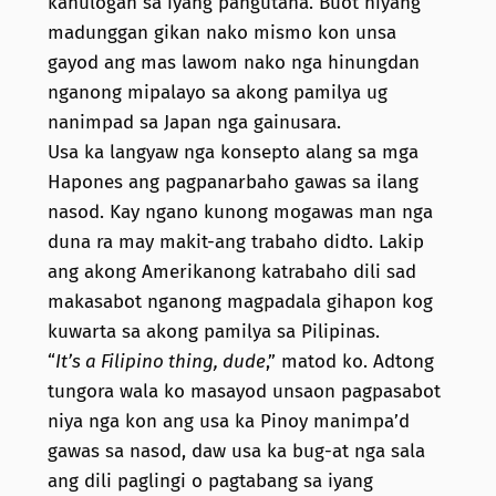
kahulogan sa iyang pangutana. Buot niyang
madunggan gikan nako mismo kon unsa
gayod ang mas lawom nako nga hinungdan
nganong mipalayo sa akong pamilya ug
nanimpad sa Japan nga gainusara.
Usa ka langyaw nga konsepto alang sa mga
Hapones ang pagpanarbaho gawas sa ilang
nasod. Kay ngano kunong mogawas man nga
duna ra may makit-ang trabaho didto. Lakip
ang akong Amerikanong katrabaho dili sad
makasabot nganong magpadala gihapon kog
kuwarta sa akong pamilya sa Pilipinas.
“
It’s a Filipino thing, dude
,” matod ko. Adtong
tungora wala ko masayod unsaon pagpasabot
niya nga kon ang usa ka Pinoy manimpa’d
gawas sa nasod, daw usa ka bug-at nga sala
ang dili paglingi o pagtabang sa iyang