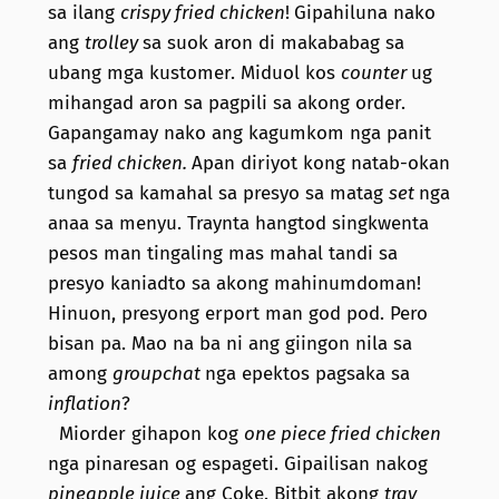
sa ilang
crispy fried chicken
!
Gipahiluna nako
ang
trolley
sa suok aron di makababag sa
ubang mga kustomer. Miduol kos
counter
ug
mihangad aron sa pagpili sa akong order.
Gapangamay nako ang kagumkom nga panit
sa
fried chicken.
Apan diriyot kong natab-okan
tungod sa kamahal sa presyo sa matag
set
nga
anaa sa menyu. Traynta hangtod singkwenta
pesos man tingaling mas mahal tandi sa
presyo kaniadto sa akong mahinumdoman!
Hinuon, presyong erport man god pod. Pero
bisan pa. Mao na ba ni ang giingon nila sa
among
groupchat
nga epektos pagsaka sa
inflation
?
Miorder gihapon kog
one piece fried chicken
nga pinaresan og espageti. Gipailisan nakog
pineapple juice
ang Coke. Bitbit akong
tray