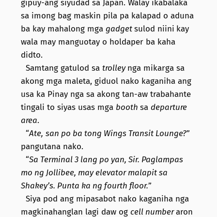
gipuy-ang siyudad sa Japan. Walay ikabalaka
sa imong bag maskin pila pa kalapad o aduna
ba kay mahalong mga
gadget
sulod niini
kay
wala may manguotay o holdaper ba kaha
didto.
Samtang gatulod sa
trolley
nga mikarga sa
akong mga maleta, giduol nako kaganiha ang
usa ka Pinay nga sa akong tan-aw trabahante
tingali to siyas usas mga
booth
sa
departure
area
.
“
Ate,
san po ba tong Wings Transit Lounge?
”
pangutana nako.
“
Sa Terminal 3 lang po yan, Sir. Paglampas
mo ng Jollibee, may elevator malapit sa
Shakey’s. Punta ka ng fourth floor.
”
Siya pod ang mipasabot nako kaganiha nga
magkinahanglan lagi daw og
cell number
aron