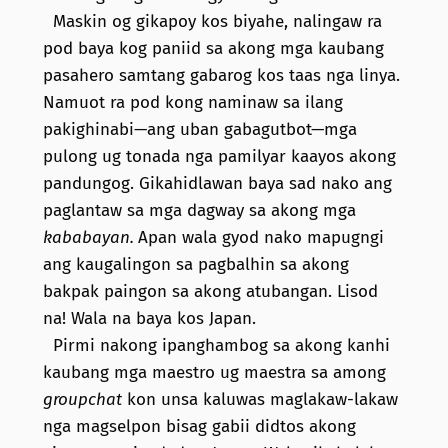
Maskin og gikapoy kos biyahe, nalingaw ra
pod baya kog paniid sa akong mga kaubang
pasahero samtang gabarog kos taas nga linya.
Namuot ra pod kong naminaw sa ilang
pakighinabi—ang uban gabagutbot—mga
pulong ug tonada nga pamilyar kaayos akong
pandungog. Gikahidlawan baya sad nako ang
paglantaw sa mga dagway sa akong mga
kababayan.
Apan wala gyod nako mapugngi
ang kaugalingon sa pagbalhin sa akong
bakpak paingon sa akong atubangan. Lisod
na! Wala na baya kos Japan.
Pirmi nakong ipanghambog sa akong kanhi
kaubang mga maestro ug maestra sa among
groupchat
kon unsa kaluwas maglakaw-lakaw
nga magselpon bisag gabii didtos akong