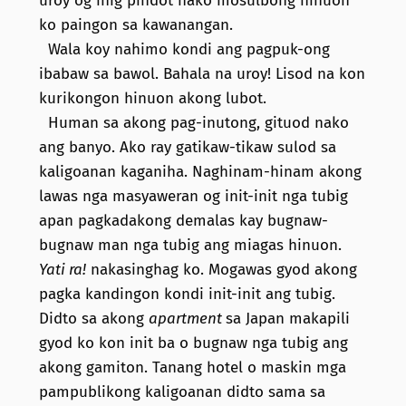
uroy og inig pindot nako mosulbong hinuon
ko paingon sa kawanangan.
Wala koy nahimo kondi ang pagpuk-ong
ibabaw sa bawol. Bahala na uroy! Lisod na kon
kurikongon hinuon akong lubot.
Human sa akong pag-inutong, gituod nako
ang banyo. Ako ray gatikaw-tikaw sulod sa
kaligoanan kaganiha. Naghinam-hinam akong
lawas nga masyaweran og init-init nga tubig
apan pagkadakong demalas kay bugnaw-
bugnaw man nga tubig ang miagas hinuon.
Yati ra!
nakasinghag ko. Mogawas gyod akong
pagka kandingon kondi init-init ang tubig.
Didto sa akong
apartment
sa Japan makapili
gyod ko kon init ba o bugnaw nga tubig ang
akong gamiton. Tanang hotel o maskin mga
pampublikong kaligoanan didto sama sa