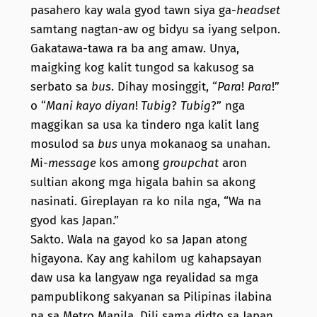
pasahero kay wala gyod tawn siya ga-
headset
samtang nagtan-aw og bidyu sa iyang selpon.
Gakatawa-tawa ra ba ang amaw. Unya,
maigking kog kalit tungod sa kakusog sa
serbato sa
bus
. Dihay mosinggit, “
Para
!
Para
!”
o “
Mani kayo diyan
!
Tubig
?
Tubig
?” nga
maggikan sa usa ka tindero nga kalit lang
mosulod sa
bus
unya mokanaog sa unahan.
Mi-
message
kos among
groupchat
aron
sultian akong mga higala bahin sa akong
nasinati. Gireplayan ra ko nila nga, “Wa na
gyod kas Japan.”
Sakto. Wala na gayod ko sa Japan atong
higayona. Kay ang kahilom ug kahapsayan
daw usa ka langyaw nga reyalidad sa mga
pampublikong sakyanan sa Pilipinas ilabina
na sa Metro Manila. Dili sama didto sa Japan