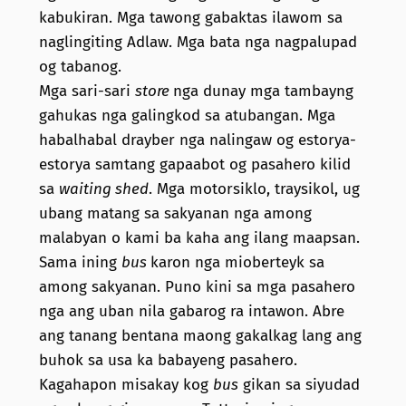
kabukiran. Mga tawong gabaktas ilawom sa
naglingiting Adlaw. Mga bata nga nagpalupad
og tabanog.
Mga sari-sari
store
nga dunay mga tambayng
gahukas nga galingkod sa atubangan. Mga
habalhabal drayber nga nalingaw og estorya-
estorya samtang gapaabot og pasahero kilid
sa
waiting shed
. Mga motorsiklo, traysikol, ug
ubang matang sa sakyanan nga among
malabyan o kami ba kaha ang ilang maapsan.
Sama ining
bus
karon nga mioberteyk sa
among sakyanan. Puno kini sa mga pasahero
nga ang uban nila gabarog ra intawon. Abre
ang tanang bentana maong gakalkag lang ang
buhok sa usa ka babayeng pasahero.
Kagahapon misakay kog
bus
gikan sa siyudad