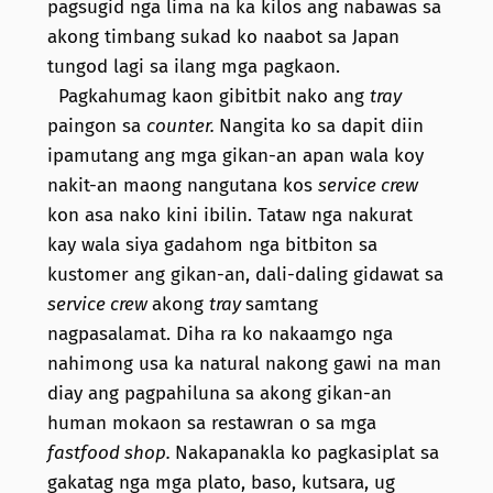
pagsugid nga lima na ka kilos ang nabawas sa
akong timbang sukad ko naabot sa Japan
tungod lagi sa ilang mga pagkaon.
Pagkahumag kaon gibitbit nako ang
tray
paingon sa
counter.
Nangita ko sa dapit diin
ipamutang ang mga gikan-an apan wala koy
nakit-an maong nangutana kos
service crew
kon asa nako kini ibilin. Tataw nga nakurat
kay wala siya gadahom nga bitbiton sa
kustomer ang gikan-an, dali-daling gidawat sa
service crew
akong
tray
samtang
nagpasalamat. Diha ra ko nakaamgo nga
nahimong usa ka natural nakong gawi na man
diay ang pagpahiluna sa akong gikan-an
human mokaon sa restawran o sa mga
fastfood shop.
Nakapanakla ko pagkasiplat sa
gakatag nga mga plato, baso, kutsara, ug