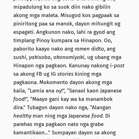
mipadulong ko sa suok diin nako gibilin
akong mga maleta. Misugod kos pagpaak sa
piniritong paa sa manok, dayon mihungit og
espageti. Angkunon nako, lahi ra gyod ang
timplang Pinoy kumpara sa Hinapon. Oo,
paborito kaayo nako ang
ramen
didto, ang
sushi
,
yakisoba
,
okonomiyaki
, ug ubang mga
Hinapon nga pagkaon. Kanunay nakong i-
post
sa akong FB ug IG
stories
kining mga
pagkaona. Mokomento dayon akong mga
kaila, “Lamia ana oy!”, “Sanaol kaon Japanese
food
!”, “Maayo gani kay wa ka manambok
dira.” Tubagon dayon nako nga, “Alangan
healthy
man ning mga Japanese
food.
Di
parehas mga pagkaon nato nga grabe
kamantikaon…” Sumpayan dayon sa akong