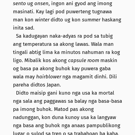
sento
ug
onsen
, ingon ani gyod ang imong
masinati. Kay lagi pod puwerteng tugnawa
man kon
winter
didto ug kon
summer
haskang
inita sad.
Sa kadugayan naka-adyas ra pod sa tubig
ang temperatura sa akong lawas. Wala man
tingali abtig lima ka minutos nahuman ra kog
ligo. Mibalik kos akong
capsule room
maskin
og basa pa akong buhok kay puwera gaba
wala may
hairblower
nga magamit dinhi. Dili
pareha didtos Japan.
Didto maisip gani kuno nga usa ka mortal
nga sala ang paggawas sa balay nga basa-basa
pa imong buhok. Matod pas akong
nadunggan, kon duna kunoy usa ka langyaw
nga basa ang buhok nga anaas pampublikong
lugar o sulod sa tren o sa trabahoan ba kaha,