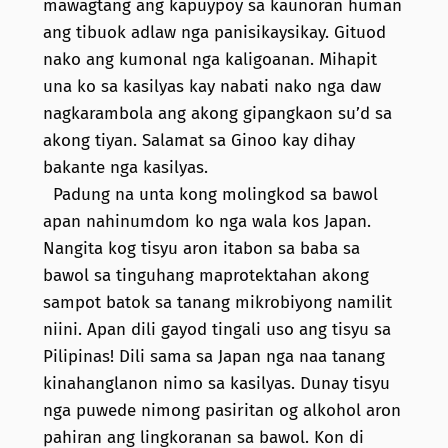
mawagtang ang kapuypoy sa kaunoran human
ang tibuok adlaw nga panisikaysikay. Gituod
nako ang kumonal nga kaligoanan. Mihapit
una ko sa kasilyas kay nabati nako nga daw
nagkarambola ang akong gipangkaon su’d sa
akong tiyan. Salamat sa Ginoo kay dihay
bakante nga kasilyas.
Padung na unta kong molingkod sa bawol
apan nahinumdom ko nga wala kos Japan.
Nangita kog tisyu aron itabon sa baba sa
bawol sa tinguhang maprotektahan akong
sampot batok sa tanang mikrobiyong namilit
niini. Apan dili gayod tingali uso ang tisyu sa
Pilipinas! Dili sama sa Japan nga naa tanang
kinahanglanon nimo sa kasilyas. Dunay tisyu
nga puwede nimong pasiritan og alkohol aron
pahiran ang lingkoranan sa bawol. Kon di