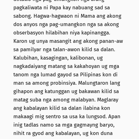
pagkaliwata ni Papa kay nabuang sad sa
sabong. Hagwa-hagwaon ni Mama ang akong
dos anyos nga pag-umangkon nga sa akong
obserbasyon hilabihan niya kapinangga.
Karon ug unya masangit ang akong panan-aw
sa pamilyar nga talan-awon kilid sa dalan.
Kalubihan, kasagingan, kalibonan, ug
nagkadaiyang matang sa kakahoyan ug mga
tanom nga lumad gayod sa Pilipinas kon di
man sa among probinsiya. Malungtaron lang
gihapon ang katunggan ug bakawan kilid sa
matag suba nga among malabyan. Maglaray
ang kabalayan kilid sa dalan ilabina kon
makaagi mig sentro sa usa ka lungsod. Apan
inig tadlas namo sa mga gagmayng baryo,
nihit ra gyod ang kabalayan, ug kon duna