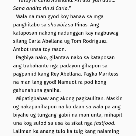
“
Tatay ni Carla Abellana. Artista ‘yan dati…
Sana andito rin si Carla.
”
Wala na man gyod koy hanaw sa mga
panghitabo sa
showbiz
sa Pinas. Ang
kataposan nakong nadunggan kay nagbuwag
silang Carla Abellana ug Tom Rodriguez.
Ambot unsa toy rason.
Pagbiya nako, gilantaw nako sa kataposan
ang trabahante nga padayon gihapon sa
pagpaniid kang Rey Abellana. Pagka Maritess
na man lang gyod! Namuot ra pod kong
gahunahuna ganiha.
Mipatigbabaw ang akong pagkaulitan. Maskin
og nakapanihapon na ko daan sa wala pa ang
biyahe ug tungang-gabii na man unta, mihapit
una kog sulod sa usa ka sikat nga
fastfood
.
Laliman ka anang tulo ka tuig kang nalaming