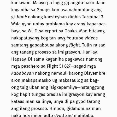
kadlawon. Maayo pa lagig gipangita nako daan
kaganiha sa Gmaps kon asa nahimutang ang
gi-
book
nakong kaesteyhan dinhis Terminal 3.
Wala gyod untay problema kay arang kapaspas
baya sa Wi-Fi sa erport sa Osaka. Mao bitawng
nakapatuyang kog tan-awg Youtube
videos
samtang gapaabot sa akong
flight.
Tulin ra sad
ang tanang proseso sa imigrasyon. Han-ay.
Hapsay. Di sama kaganiha pagkawas namong
mga pasahero sa Flight 5J 827—sagad mga
kababayan
nakong namauli karong Disyembre
aron makapamasko ug makasaulog sa bag-
ong tuig uban ang isigkapamilya—natanggong
kog hapit tungas oras sa imigrasyon kay arang
kataas man sa linya, unya di pa gyod tarong
ang ilang proseso. Hinuon, gidahom na man
nako nga ingon adto gyod ang mahitabo.