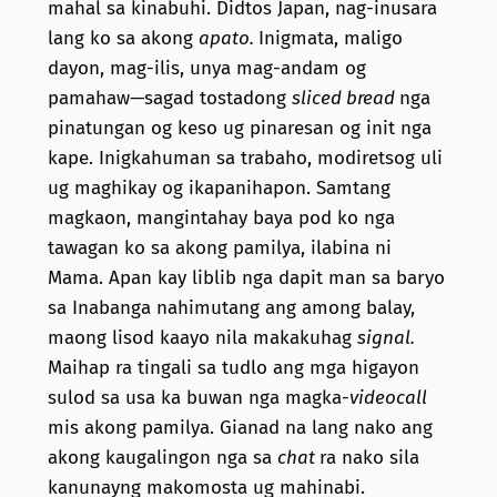
mahal sa kinabuhi. Didtos Japan, nag-inusara
lang ko sa akong
apato.
Inigmata, maligo
dayon, mag-ilis, unya mag-andam og
pamahaw—sagad tostadong
sliced bread
nga
pinatungan og keso ug pinaresan og init nga
kape. Inigkahuman sa trabaho, modiretsog uli
ug maghikay og ikapanihapon. Samtang
magkaon, mangintahay baya pod ko nga
tawagan ko sa akong pamilya, ilabina ni
Mama. Apan kay liblib nga dapit man sa baryo
sa Inabanga nahimutang ang among balay,
maong lisod kaayo nila makakuhag
signal.
Maihap ra tingali sa tudlo ang mga higayon
sulod sa usa ka buwan nga magka-
videocall
mis akong pamilya. Gianad na lang nako ang
akong kaugalingon nga sa
chat
ra nako sila
kanunayng makomosta ug mahinabi.