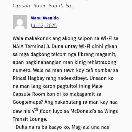
Capsule Room kon di ko…
Manu Avenido
Jul 12, 2025
Wala makakonek ang akong selpon sa Wi-Fi sa
NAIA Terminal 3. Duna untay Wi-Fi dinhi gikan
sa mga dagkong
telcom
nga libreng magamit,
apan nagkinahanglan man kinig rehistradong
numero. Wala na man tawn koy
cell number
sa
Pinas! Hagbay rang nadeaktibeyt. Unsaon ko
na man lang karon pagtultol ining Male
Capsule Room
kon di ko makagamit sa
Googlemaps? Ang nakabutang ra man kay naa
th
daw nis 4
floor
,
luyo sa McDonald’s sa Wings
Transit Lounge.
Duka na ra ba kaayo ko. Mag-ala una nas