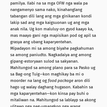
pamilya. Ilabi na sa mga OFW nga wala pa
nangamenyo sama nako, kinahanglang
tabangan dili lang ang mga ginikanan kondi
lakip sad ang mga kaigsuonan ug ang mga
anak nila. Ug kon maluluy-on gyod kaayo ka,
mas maayo gani nga mapisikan pod og apil sa
grasya ang ubang kaparyentehan.
Mipadayon mi sa among biyahe pagkahuman
sa among paniudto. Nagkadaiya ang among
gipang-estoryaan sulod sa sakyanan.
Mahitungod sa among plano para sa Pasko ug
sa Bag-ong Tuig—kon maghikay ba mi o
moorder na lang og
food package
aron dili
hago ug walay daghang hugason. Kabahin sa
mga kaparyentehan—kon kinsa pay buhi o
mitaliwan na. Mahitungod sa lablayp sa akong
ulitawo nga pag-umangkon nga arang