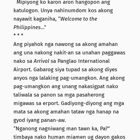
Mipiyong ko karon aron hangopon ang
katulogon. Unya nahinumdom kos akong
nayawit kaganiha, “
Welcome to the
Philippines
…”
* * *
Ang piyahok nga nawong sa akong amahan
ang una nakong nakit-an sa unahan paggawas
nako sa
Arrival
sa Panglao International
Airport. Gabarog siya tupad sa akong diyes
anyos nga lalaking pag-umangkon. Ang akong
pag-umangkon ang unang nakasigpat nako
taliwala sa panon sa mga pasaherong
migawas sa erport. Gadiyong-diyong ang mga
mata sa akong amahan tataw nga hanap na
gyod iyang panan-aw.
“Nganong nagniwang man tawn ka, Pa?”
timbaya nako human miamen ug dayon gakos