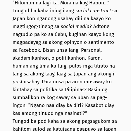
“Hilomon na lagi ka. Mora na kag Hapon…”
Tungod ba kaha ining ilang
social construct
sa
Japan kon nganong usahay dili na kaayo ko
magtingog-tingog sa
social media
? Adtong
nagtudlo pa ko sa Cebu, kugihan kaayo kong
magpadayag sa akong opinyon o sentimento
sa Facebook. Bisan unsa lang. Personal,
akademikanhon, o politikanhon. Karon,
human ang lima ka tuig, pulos mga litrato na
lang sa akong laag-laag sa Japan ang akong i-
post
usahay
.
Para unsa pa aron mosaway ko
kintahay sa politika sa Pilipinas? Basin og
sumbalikon ra kog saway sa uban sa pag-
ingon, “Ngano naa diay ka diri? Kasabot diay
kas among tinuod nga nasinati?”
Tungod ba pod kaha sa akong pagsagukom sa
kahilom sulod sa katuigang pagpuyo sa Japan