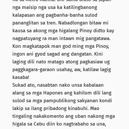
nga maisip nga usa ka katilingbanong
kalapasan ang pagbanha-banha sulod
pananglitan sa tren. Nabadlongan bitaw mi
kausa sa akong mga higalang Pinoy didto kay
nagpatuyang ra man intawn mig pangatawa.
Kon magkatapok man god ming mga Pinoy,
ingon ani gyod sagad ang dangatan. Kini
laging dili nato matago atong pagkasiaw ug
paggkagara-garaon usahay, aw, katilaw lagig
kasaba!
Sukad ato, nasabtan nako unsa kabalaan
alang sa mga Hapones ang kahilom dili lang
sulod sa mga pampublikong sakyanan kondi
lakip sa ilang pribadong kinabuhi. Mao
tingaling nakakomento ang uban nakong mga
higala sa Cebu diin ko nagtrabaho sa una,