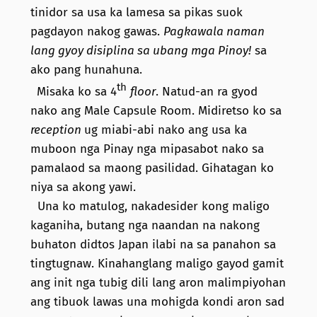
tinidor sa usa ka lamesa sa pikas suok
pagdayon nakog gawas.
Pagkawala naman
lang gyoy disiplina sa ubang mga Pinoy!
sa
ako pang hunahuna.
th
Misaka ko sa 4
floor
. Natud-an ra gyod
nako ang Male Capsule Room. Midiretso ko sa
reception
ug miabi-abi nako ang usa ka
muboon nga Pinay nga mipasabot nako sa
pamalaod sa maong pasilidad. Gihatagan ko
niya sa akong yawi.
Una ko matulog, nakadesider kong maligo
kaganiha, butang nga naandan na nakong
buhaton didtos Japan ilabi na sa panahon sa
tingtugnaw. Kinahanglang maligo gayod gamit
ang init nga tubig dili lang aron malimpiyohan
ang tibuok lawas una mohigda kondi aron sad