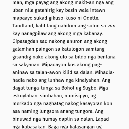
man, mga payag ang akong makit-an nga ang
uban nila gatahirig kay basin wala intawn
mapaayo sukad gikuso-kuso ni Odette.
Taudtaod, kalit lang nahilom ang sulod sa
van
kay nanagpilaw ang akong mga kabanay.
Gipasagdan sad nakong anuron ang akong
galamhan paingon sa katulogon samtang
gisandig nako akong ulo sa bildo nga bentana
sa sakyanan. Mipadayon kos akong pag-
aninaw sa talan-awon kilid sa dalan. Mihadla-
hadla nako ang lunhaw nga kinaiyahan. Ang
dagat tunga-tunga sa Bohol ug Sugbo. Mga
eskuylahan, simbahan, munisipyo, ug
merkado nga naghatag nakog kasayoran kon
asa naming lungsora anang tungora. Ang
binuwad nga humay daplin sa dalan. Lapad
nga kabasakan. Baga nga kalasangan ug