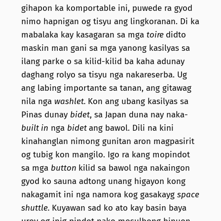
gihapon ka komportable ini, puwede ra gyod
nimo hapnigan og tisyu ang lingkoranan. Di ka
mabalaka kay kasagaran sa mga
toire
didto
maskin man gani sa mga yanong kasilyas sa
ilang parke o sa kilid-kilid ba kaha adunay
daghang rolyo sa tisyu nga nakareserba. Ug
ang labing importante sa tanan, ang gitawag
nila nga
washlet.
Kon ang ubang kasilyas sa
Pinas dunay
bidet
, sa Japan duna nay naka-
built in
nga
bidet
ang bawol. Dili na kini
kinahanglan nimong gunitan aron magpasirit
og tubig kon mangilo. Igo ra kang mopindot
sa mga
button
kilid sa bawol nga nakaingon
gyod ko sauna adtong unang higayon kong
nakagamit ini nga namora kog gasakayg
space
shuttle.
Kuyawan sad ko ato kay basin baya