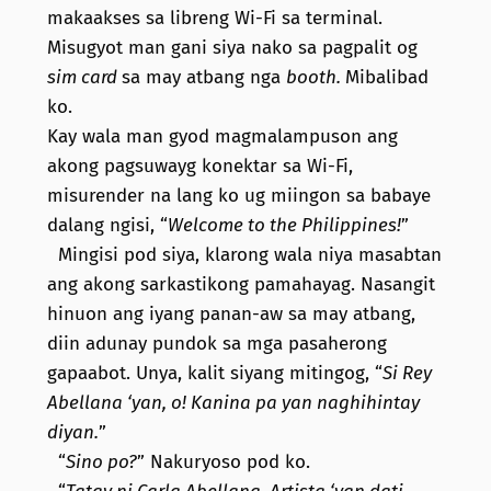
makaakses sa libreng Wi-Fi sa terminal.
Misugyot man gani siya nako sa pagpalit og
sim card
sa may atbang nga
booth.
Mibalibad
ko.
Kay wala man gyod magmalampuson ang
akong pagsuwayg konektar sa Wi-Fi,
misurender na lang ko ug miingon sa babaye
dalang ngisi, “
Welcome to the Philippines!
”
Mingisi pod siya, klarong wala niya masabtan
ang akong sarkastikong pamahayag. Nasangit
hinuon ang iyang panan-aw sa may atbang,
diin adunay pundok sa mga pasaherong
gapaabot. Unya, kalit siyang mitingog, “
Si Rey
Abellana ‘yan, o! Kanina pa yan naghihintay
diyan.
”
“
Sino po?
” Nakuryoso pod ko.