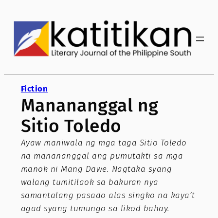
Skip
to
content
Fiction
Manananggal ng
Sitio Toledo
Ayaw maniwala ng mga taga Sitio Toledo
na manananggal ang pumutakti sa mga
manok ni Mang Dawe. Nagtaka syang
walang tumitilaok sa bakuran nya
samantalang pasado alas singko na kaya’t
agad syang tumungo sa likod bahay.