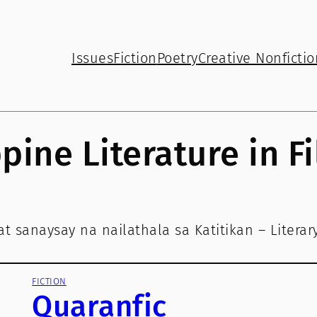
Issues
Fiction
Poetry
Creative Nonfictio
ppine Literature in Fi
 sanaysay na nailathala sa Katitikan – Literary
FICTION
Quaranfic