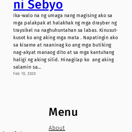
ni Sebyo
Ika-walo na ng umaga nang magising ako sa
mga palakpak at halakhak ng mga drayber ng
traysikel na naghuhuntahan sa labas. Kinusut-
kusot ko ang aking mga mata . Napatingin ako
sa kisame at naaninag ko ang mga butiking
nag-akyat manaog dito at sa mga kantuhang
haligi ng aking silid. Hinagilap ko ang aking
salamin sa…
Feb 10, 2020
Menu
About