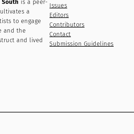
e South
is a peer-
Issues
ultivates a
Editors
rtists to engage
Contributors
e and the
Contact
struct and lived
Submission Guidelines