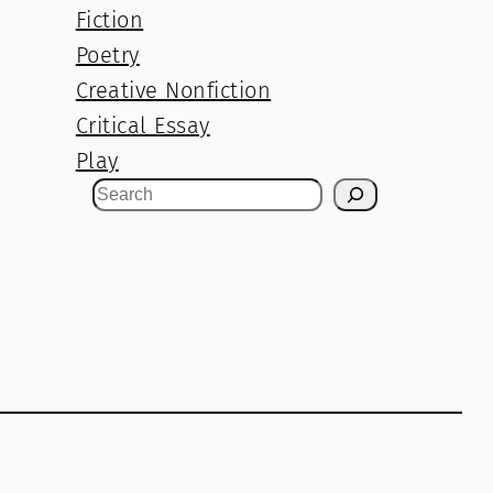
Fiction
Poetry
Creative Nonfiction
Critical Essay
Play
S
e
a
r
c
h