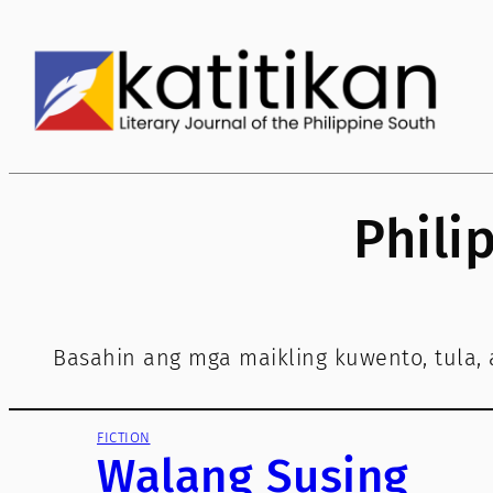
Skip
to
content
Phili
Basahin ang mga maikling kuwento, tula, at
FICTION
Walang Susing