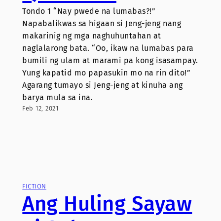
Tondo 1 “Nay pwede na lumabas?!”
Napabalikwas sa higaan si Jeng-jeng nang
makarinig ng mga naghuhuntahan at
naglalarong bata. “Oo, ikaw na lumabas para
bumili ng ulam at marami pa kong isasampay.
Yung kapatid mo papasukin mo na rin dito!”
Agarang tumayo si Jeng-jeng at kinuha ang
barya mula sa ina.
Feb 12, 2021
FICTION
Ang Huling Sayaw