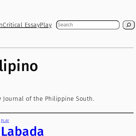
n
Critical Essay
Play
Search
lipino
 Journal of the Philippine South.
PLAY
Labada