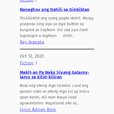
Fiction
/
Nanaghoy ang Dahili sa Ginbiktan
TALAGSAON ang iyang pagka dahili. Morag
gisapnay lang siya sa mga bukton sa
bungtod sa Sagkaon. Dili sad siya lisod
lugsongon o sagkaon. Dinhi…
Rey Araneta
Oct 12, 2023
Fiction
/
Makit-an Pa Nako Siyang Galaroy-
laroy sa Kilid-kiliran
Basa ang akong mga tsinelas. Luod ang
pamati nako sa akong mga tiil ug batiis
apan karon, dili man kaayo lisod
aguwantahon. Nagatunob ako sa…
Cyrus Adrian Rom