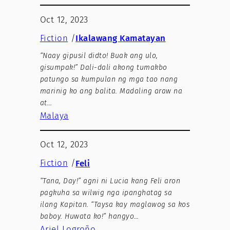
Oct 12, 2023
Fiction
/
Ikalawang Kamatayan
“Naay gipusil didto! Buak ang ulo,
gisumpak!” Dali-dali akong tumakbo
patungo sa kumpulan ng mga tao nang
marinig ko ang balita. Madaling araw na
at…
Malaya
Oct 12, 2023
Fiction
/
Feli
“Tana, Day!” agni ni Lucia kang Feli aron
pagkuha sa wilwig nga ipanghatag sa
ilang Kapitan. “Taysa kay maglawog sa kos
baboy. Huwata ko!” hangyo…
Ariel Logroño