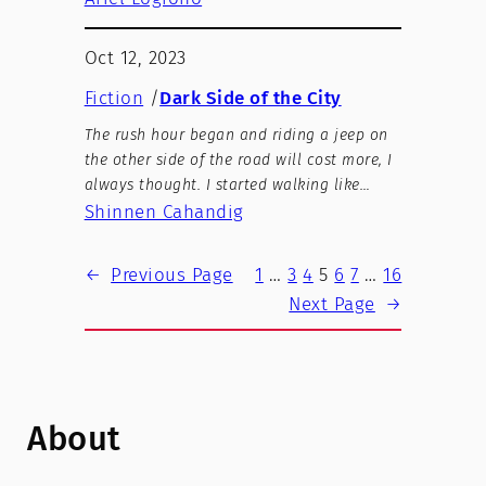
Oct 12, 2023
Fiction
/
Dark Side of the City
The rush hour began and riding a jeep on
the other side of the road will cost more, I
always thought. I started walking like…
Shinnen Cahandig
←
Previous Page
1
…
3
4
5
6
7
…
16
Next Page
→
About