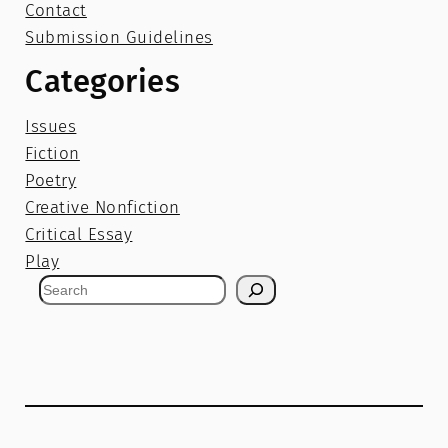
Contact
Submission Guidelines
Categories
Issues
Fiction
Poetry
Creative Nonfiction
Critical Essay
Play
S
e
a
r
c
h