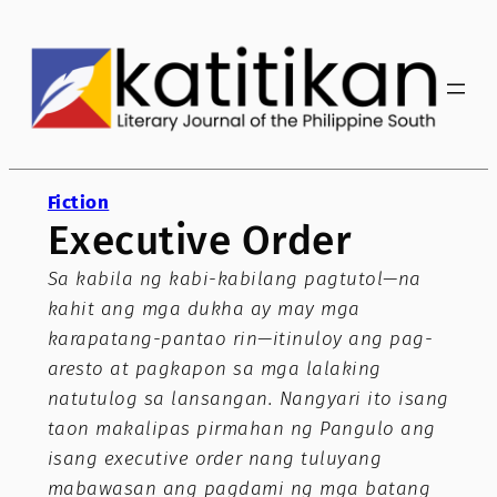
Skip
to
content
Fiction
Executive Order
Sa kabila ng kabi-kabilang pagtutol—na
kahit ang mga dukha ay may mga
karapatang-pantao rin—itinuloy ang pag-
aresto at pagkapon sa mga lalaking
natutulog sa lansangan. Nangyari ito isang
taon makalipas pirmahan ng Pangulo ang
isang executive order nang tuluyang
mabawasan ang pagdami ng mga batang