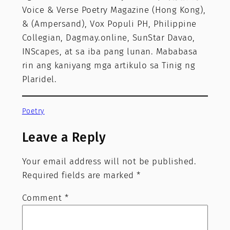
Voice & Verse Poetry Magazine (Hong Kong),
& (Ampersand), Vox Populi PH, Philippine
Collegian, Dagmay.online, SunStar Davao,
INScapes, at sa iba pang lunan. Mababasa
rin ang kaniyang mga artikulo sa Tinig ng
Plaridel.
Poetry
Leave a Reply
Your email address will not be published.
Required fields are marked
*
Comment
*