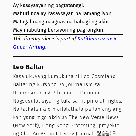
Ay kasaysayan ng pagtatanggi.
Mabuti nga ay kasaysayan na lamang iyon,
Matagal nang naagnas na bahagi ng akin.
May mabuting bersiyon ng pag-angkin.
This literary piece is part of
Katitikan Issue 4:
Queer Writing
.
Leo Baltar
Kasalukuyang kumukuha si Leo Cosmiano
Baltar ng kursong BA Journalism sa
Unibersidad ng Pilipinas – Diliman.
Nagsusulat siya ng tula sa Filipino at Ingles.
Nailathala na o mailalathala pa lamang ang
kaniyang mga akda sa The New Verse News
(New York), Hong Kong Protesting, proyekto
ng Cha: An Asian Literary Journal, 聲韻詩刊