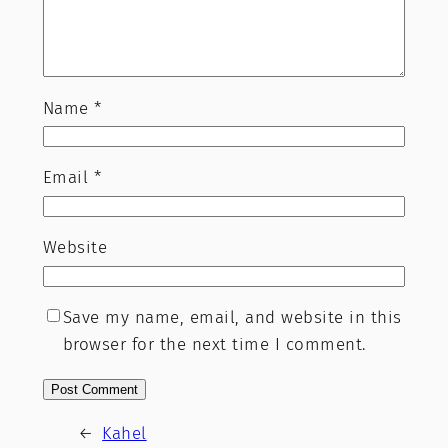
Name
*
Email
*
Website
Save my name, email, and website in this
browser for the next time I comment.
←
Kahel