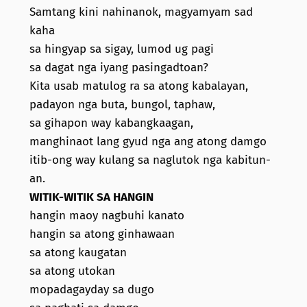
Samtang kini nahinanok, magyamyam sad
kaha
sa hingyap sa sigay, lumod ug pagi
sa dagat nga iyang pasingadtoan?
Kita usab matulog ra sa atong kabalayan,
padayon nga buta, bungol, taphaw,
sa gihapon way kabangkaagan,
manghinaot lang gyud nga ang atong damgo
itib-ong way kulang sa naglutok nga kabitun-
an.
WITIK-WITIK SA HANGIN
hangin maoy nagbuhi kanato
hangin sa atong ginhawaan
sa atong kaugatan
sa atong utokan
mopadagayday sa dugo