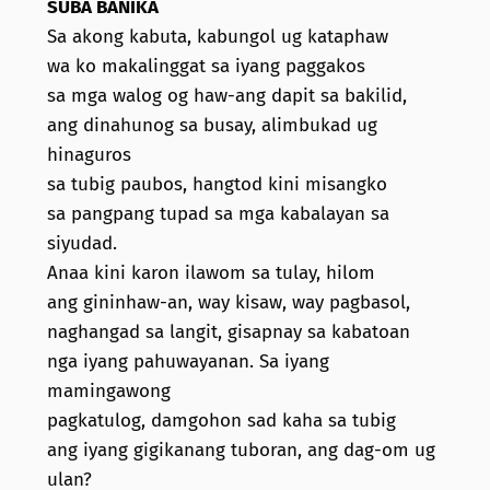
SUBA BANIKA
Sa akong kabuta, kabungol ug kataphaw
wa ko makalinggat sa iyang paggakos
sa mga walog og haw-ang dapit sa bakilid,
ang dinahunog sa busay, alimbukad ug
hinaguros
sa tubig paubos, hangtod kini misangko
sa pangpang tupad sa mga kabalayan sa
siyudad.
Anaa kini karon ilawom sa tulay, hilom
ang gininhaw-an, way kisaw, way pagbasol,
naghangad sa langit, gisapnay sa kabatoan
nga iyang pahuwayanan. Sa iyang
mamingawong
pagkatulog, damgohon sad kaha sa tubig
ang iyang gigikanang tuboran, ang dag-om ug
ulan?