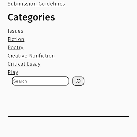
Submission Guidelines
Categories
Issues
Fiction
Poetry
Creative Nonfiction
Critical Essay
Play
S
e
a
r
c
h