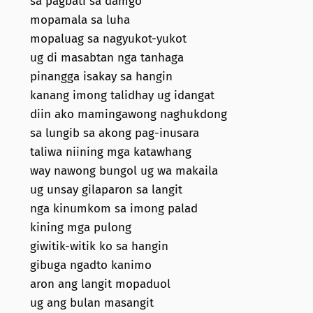
sa pagbati sa damgo
mopamala sa luha
mopaluag sa nagyukot-yukot
ug di masabtan nga tanhaga
pinangga isakay sa hangin
kanang imong talidhay ug idangat
diin ako mamingawong naghukdong
sa lungib sa akong pag-inusara
taliwa niining mga katawhang
way nawong bungol ug wa makaila
ug unsay gilaparon sa langit
nga kinumkom sa imong palad
kining mga pulong
giwitik-witik ko sa hangin
gibuga ngadto kanimo
aron ang langit mopaduol
ug ang bulan masangit