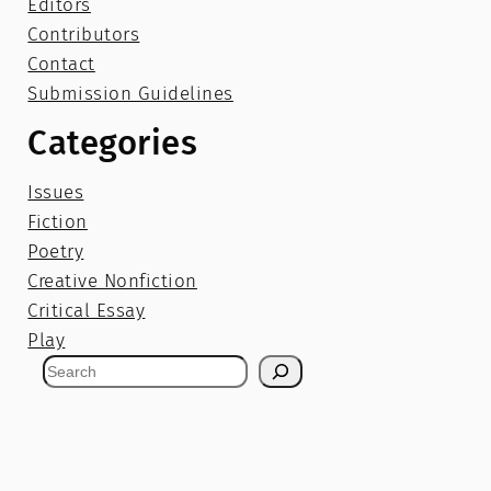
Editors
Contributors
Contact
Submission Guidelines
Categories
Issues
Fiction
Poetry
Creative Nonfiction
Critical Essay
Play
S
e
a
r
c