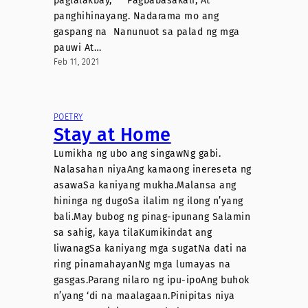
paglalakbay, Pagbabasakali, At
panghihinayang. Nadarama mo ang
gaspang na Nanunuot sa palad ng mga
pauwi At…
Feb 11, 2021
POETRY
Stay at Home
Lumikha ng ubo ang singawNg gabi.
Nalasahan niyaAng kamaong inereseta ng
asawaSa kaniyang mukha.Malansa ang
hininga ng dugoSa ilalim ng ilong n’yang
bali.May bubog ng pinag-ipunang Salamin
sa sahig, kaya tilaKumikindat ang
liwanagSa kaniyang mga sugatNa dati na
ring pinamahayanNg mga lumayas na
gasgas.Parang nilaro ng ipu-ipoAng buhok
n’yang ‘di na maalagaan.Pinipitas niya