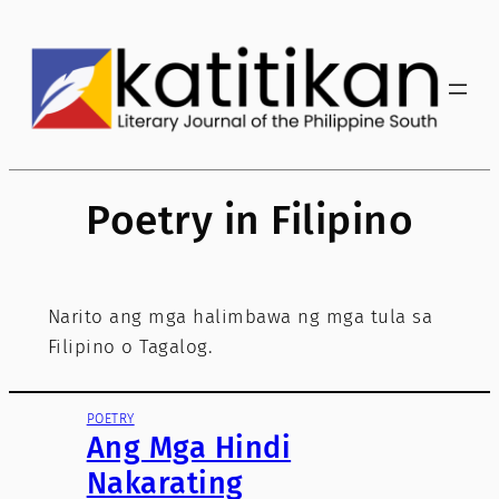
Skip
to
content
Poetry in Filipino
Narito ang mga halimbawa ng mga tula sa
Filipino o Tagalog.
POETRY
Ang Mga Hindi
Nakarating