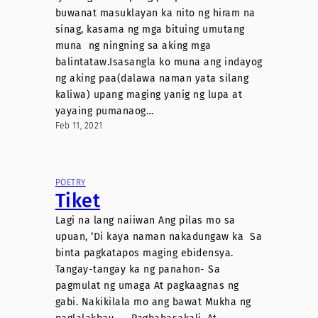
buwanat masuklayan ka nito ng hiram na
sinag, kasama ng mga bituing umutang
muna ng ningning sa aking mga
balintataw.Isasangla ko muna ang indayog
ng aking paa(dalawa naman yata silang
kaliwa) upang maging yanig ng lupa at
yayaing pumanaog…
Feb 11, 2021
POETRY
Tiket
Lagi na lang naiiwan Ang pilas mo sa
upuan, ‘Di kaya naman nakadungaw ka Sa
binta pagkatapos maging ebidensya.
Tangay-tangay ka ng panahon- Sa
pagmulat ng umaga At pagkaagnas ng
gabi. Nakikilala mo ang bawat Mukha ng