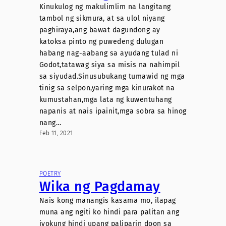
Kinukulog ng makulimlim na langitang
tambol ng sikmura, at sa ulol niyang
paghiraya,ang bawat dagundong ay
katoksa pinto ng puwedeng dulugan
habang nag-aabang sa ayudang tulad ni
Godot,tatawag siya sa misis na nahimpil
sa siyudad.Sinusubukang tumawid ng mga
tinig sa selpon,yaring mga kinurakot na
kumustahan,mga lata ng kuwentuhang
napanis at nais ipainit,mga sobra sa hinog
nang…
Feb 11, 2021
POETRY
Wika ng Pagdamay
Nais kong manangis kasama mo, ilapag
muna ang ngiti ko hindi para palitan ang
iyokung hindi upang paliparin doon sa