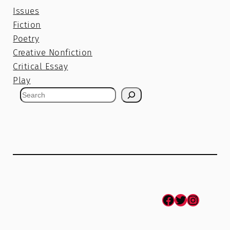
Issues
Fiction
Poetry
Creative Nonfiction
Critical Essay
Play
S
e
a
r
c
h
Facebook
Twitter
Instagram