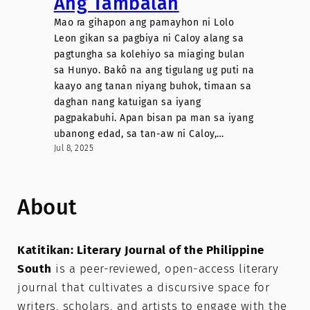
Ang Tambalan
Mao ra gihapon ang pamayhon ni Lolo
Leon gikan sa pagbiya ni Caloy alang sa
pagtungha sa kolehiyo sa miaging bulan
sa Hunyo. Bakô na ang tigulang ug puti na
kaayo ang tanan niyang buhok, timaan sa
daghan nang katuigan sa iyang
pagpakabuhi. Apan bisan pa man sa iyang
ubanong edad, sa tan-aw ni Caloy,…
Jul 8, 2025
About
Katitikan: Literary Journal of the Philippine
South
is a peer-reviewed, open-access literary
journal that cultivates a discursive space for
writers, scholars, and artists to engage with the