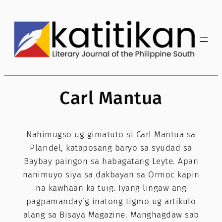
Skip
to
content
Carl Mantua
Nahimugso ug gimatuto si Carl Mantua sa
Plaridel, kataposang baryo sa syudad sa
Baybay paingon sa habagatang Leyte. Apan
nanimuyo siya sa dakbayan sa Ormoc kapin
na kawhaan ka tuig. Iyang lingaw ang
pagpamanday’g inatong tigmo ug artikulo
alang sa Bisaya Magazine. Manghagdaw sab