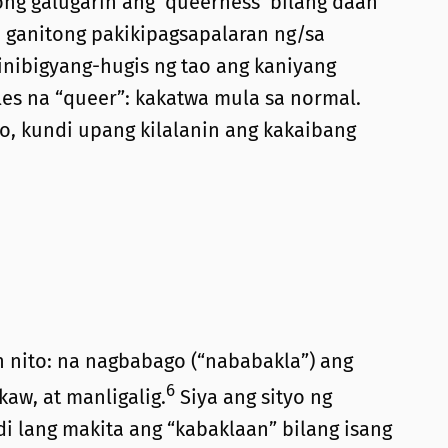
ng galugarin ang ‘queerness’ bilang daan
a ganitong pakikipagsapalaran ng/sa
inibigyang-hugis ng tao ang kaniyang
gles na “queer”: kakatwa mula sa normal.
ino, kundi upang kilalanin ang kakaibang
n nito: na nagbabago (“nababakla”) ang
6
kaw, at manligalig.
Siya ang sityo ng
i lang makita ang “kabaklaan” bilang isang