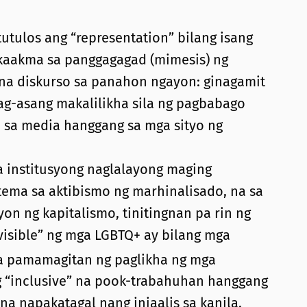
ulos ang “representation” bilang isang
akaakma sa panggagagad (mimesis) ng
l na diskurso sa panahon ngayon: ginagamit
ag-asang makalilikha sila ng pagbabago
a sa media hanggang sa mga sityo ng
 institusyong naglalayong maging
tema sa aktibismo ng marhinalisado, na sa
yon ng kapitalismo, tinitingnan pa rin ng
isible” ng mga LGBTQ+ ay bilang mga
sa pamamagitan ng paglikha ng mga
 “inclusive” na pook-trabahuhan hanggang
a napakatagal nang iniaalis sa kanila.