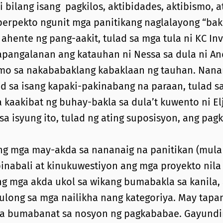
 bilang isang pagkilos, aktibidades, aktibismo, at 
 perpekto ngunit mga panitikang naglalayong “bak
ente ng pang-aakit, tulad sa mga tula ni KC Inve
pangalanan ang katauhan ni Nessa sa dula ni A
mo sa nakababaklang kabaklaan ng tauhan. Nanan
d sa isang kapaki-pakinabang na paraan, tulad s
 kaakibat ng buhay-bakla sa dula’t kuwento ni Elj
a isyung ito, tulad ng ating suposisyon, ang pag
 ng mga may-akda sa nananaig na panitikan (mul
binabali at kinukuwestiyon ang mga proyekto nila
ang mga akda ukol sa wikang bumabakla sa kanila,
ulong sa mga nailikha nang kategoriya. May tapan
na bumabanat sa nosyon ng pagkababae. Gayundin