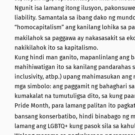
Ngunit isa lamang itong ilusyon, pakonsuwe
liability. Samantala sa ibang dako ng mund
“homocapitalism” ang kanilang lohika sa pa
makilahok sa paggawa ay nakasasakit sa ek
nakikilahok ito sa kapitalismo.
Kung hindi man ganito, mapanlinlang ang b
mahihiwatigan ito sa kanilang pandarahas s
inclusivity, atbp.) upang mahimasukan ang 
mga simbolo: ang paggamit ng bahaghari s
kumakalat na tumutuligsa dito, sa kung pa
Pride Month, para lamang palitan ito pagk
bansang konserbatibo, hindi binabago ng m
lamang ang LGBTQ+ kung pasok sila sa kahu