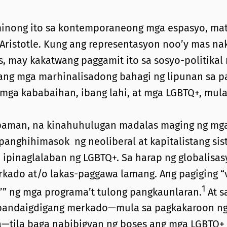
nong ito sa kontemporaneong mga espasyo, matut
 Aristotle. Kung ang representasyon noo’y mas n
as, may kakatwang paggamit ito sa sosyo-politika
 ang mga marhinalisadong bahagi ng lipunan sa p
g mga kababaihan, ibang lahi, at mga LGBTQ+, mul
npaman, na kinahuhulugan madalas maging ng mga
panghihimasok ng neoliberal at kapitalistang sis
a ipinaglalaban ng LGBTQ+. Sa harap ng globalisas
kado at/o lakas-paggawa lamang. Ang pagiging “v
1
ies’” ng mga programa’t tulong pangkaunlaran.
At 
pandaigdigang merkado—mula sa pagkakaroon ng
a—tila baga nabibigyan ng boses ang mga LGBTQ+ n