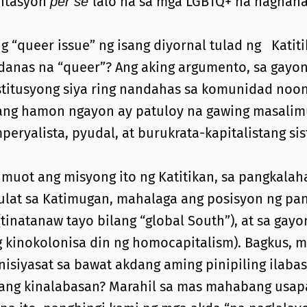
entasyon
lalo na sa mga LGBTQ+ na naghaha
per se
g “queer issue” ng isang diyornal tulad ng Katiti
danas na “queer”? Ang aking argumento, sa gayon
stitusyong siya ring nandahas sa komunidad noon
ang hamon ngayon ay patuloy na gawing masalim
peryalista, pyudal, at burukrata-kapitalistang s
muot ang misyong ito ng Katitikan, sa pangkalahat
ulat sa Katimugan, mahalaga ang posisyon ng pan
inatanaw tayo bilang “global South”), at sa gay
g kinokolonisa din ng homocapitalism). Bagkus, 
nisiyasat sa bawat akdang aming pinipiling ilabas
yang kinalabasan? Marahil sa mas mahabang usapa