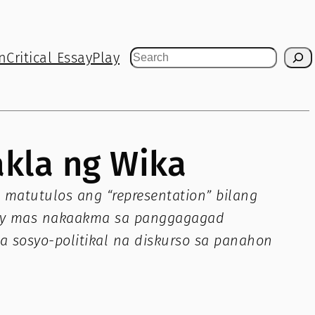
n
Critical Essay
Play
Search
kla ng Wika
atutulos ang “representation” bilang
oo’y mas nakaakma sa panggagagad
a sosyo-politikal na diskurso sa panahon