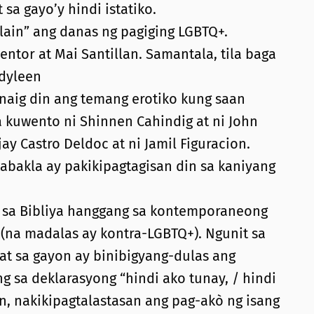
sa gayo’y hindi istatiko.
lain” ang danas ng pagiging LGBTQ+.
ntor at Mai Santillan. Samantala, tila baga
ndyleen
aig din ang temang erotiko kung saan
a kuwento ni Shinnen Cahindig at ni John
ay Castro Deldoc at ni Jamil Figuracion.
kabakla ay pakikipagtagisan din sa kaniyang
a sa Bibliya hanggang sa kontemporaneong
 (na madalas ay kontra-LGBTQ+). Ngunit sa
 at sa gayon ay binibigyang-dulas ang
g sa deklarasyong “hindi ako tunay, / hindi
, nakikipagtalastasan ang pag-akò ng isang