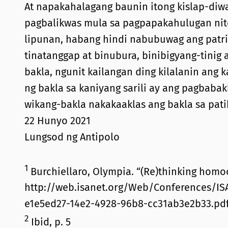
At napakahalagang baunin itong kislap-diw
pagbalikwas mula sa pagpapakahulugan nito 
lipunan, habang hindi nabubuwag ang patriy
tinatanggap at binubura, binibigyang-tinig 
bakla, ngunit kailangan ding kilalanin ang
ng bakla sa kaniyang sarili ay ang pagbaba
wikang-bakla nakakaaklas ang bakla sa pat
22 Hunyo 2021
Lungsod ng Antipolo
1
Burchiellaro, Olympia. “(Re)thinking homo
http://web.isanet.org/Web/Conferences/IS
e1e5ed27-14e2-4928-96b8-cc31ab3e2b33.pdf,
2
Ibid, p. 5