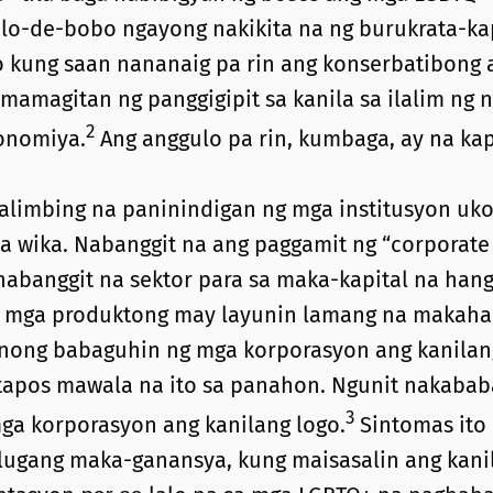
lo-de-bobo ngayong nakikita na ng burukrata-kapit
o kung saan nananaig pa rin ang konserbatibong a
mamagitan ng panggigipit sa kanila sa ilalim ng 
2
onomiya.
Ang anggulo pa rin, kumbaga, ay na k
alimbing na paninindigan ng mga institusyon uko
a wika. Nabanggit na ang paggamit ng “corporate 
nabanggit na sektor para sa maka-kapital na hang
a mga produktong may layunin lamang na makaha
anong babaguhin ng mga korporasyon ang kanilan
atapos mawala na ito sa panahon. Ngunit nakabab
3
ga korporasyon ang kanilang logo.
Sintomas ito
lugang maka-ganansya, kung maisasalin ang kanila