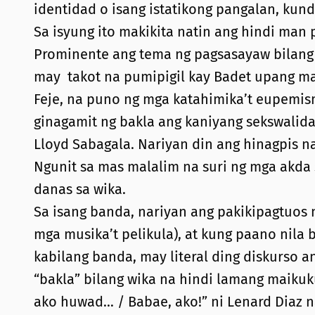
identidad o isang istatikong pangalan, kundi
Sa isyung ito makikita natin ang hindi man
Prominente ang tema ng pagsasayaw bilang ah
may takot na pumipigil kay Badet upang ma
Feje, na puno ng mga katahimika’t eupemis
ginagamit ng bakla ang kaniyang sekswalida
Lloyd Sabagala. Nariyan din ang hinagpis na
Ngunit sa mas malalim na suri ng mga akda s
danas sa wika.
Sa isang banda, nariyan ang pakikipagtuos
mga musika’t pelikula), at kung paano nila 
kabilang banda, may literal ding diskurso 
“bakla” bilang wika na hindi lamang maikuk
ako huwad… / Babae, ako!” ni Lenard Diaz 