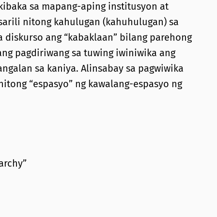
kibaka sa mapang-aping institusyon at
sarili nitong kahulugan (kahuhulugan) sa
sa diskurso ang “kabaklaan” bilang parehong
 ang pagdiriwang sa tuwing iwiniwika ang
angalan sa kaniya. Alinsabay sa pagwiwika
anitong “espasyo” ng kawalang-espasyo ng
archy”