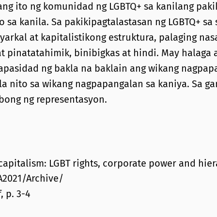
ang ito ng komunidad ng LGBTQ+ sa kanilang paki
sa kanila. Sa pakikipagtalastasan ng LGBTQ+ sa 
arkal at kapitalistikong estruktura, palaging na
at pinatatahimik, binibigkas at hindi. May halaga
 kapasidad ng bakla na baklain ang wikang nagpap
kla nito sa wikang nagpapangalan sa kaniya. Sa g
ibong ng representasyon.
capitalism: LGBT rights, corporate power and hier
A2021/Archive/
 p. 3-4