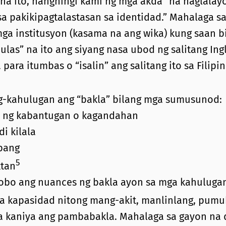
 ito, nanghingi kami ng mga akda “na naglalayo
 sa pakikipagtalastasan sa identidad.” Mahalaga s
mga institusyon (kasama na ang wika) kung saan b
dulas” na ito ang siyang nasa ubod ng salitang In
 para itumbas o “isalin” ang salitang ito sa Filip
g-kahulugan ang “bakla” bilang mga sumusunod:
n ng kabantugan o kagandahan
i kilala
abang
5
ktan
Jacobo ang nuances ng bakla ayon sa mga kahuluga
l sa kapasidad nitong mang-akit, manlinlang, pumu
a kaniya ang pambabakla. Mahalaga sa gayon na d