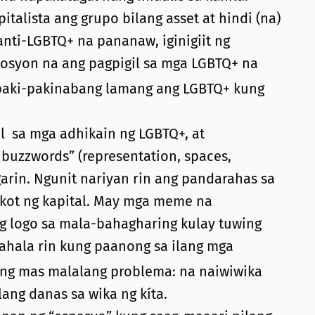
alista ang grupo bilang asset at hindi (na)
nti-LGBTQ+ na pananaw, iginigiit ng
nosyon na ang pagpigil sa mga LGBTQ+ na
apaki-pakinabang lamang ang LGBTQ+ kung
l sa mga adhikain ng LGBTQ+, at
buzzwords” (representation, spaces,
arin. Ngunit nariyan rin ang pandarahas sa
kot ng kapital. May mga meme na
g logo sa mala-bahagharing kulay tuwing
ahala rin kung paanong sa ilang mga
 ng mas malalang problema: na naiwiwika
ng danas sa wika ng kíta.