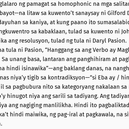
paglalaro ng pamagat sa homophonic na mga salit
bayot—na litaw sa kuwento’t sanaysay ni Gilford
dayuhan sa kaniya, at kung paano ito sumasalabid
ngkuwentro sa kabaklaan, tulad sa kuwento ni J
 ang resolusyon, tulad ng tula ni Daryl Pasion.
a tula ni Pasion, “Hanggang sa ang Verbo ay Magk
Sa unang basa, lantaran ang panghihiram at pagba
 na hindi isinawika”—ang baklang danas, na nang
as niya’y tigib sa kontradiksyon—“si Eba ay / hind
 sa pagbubura nito sa kategoryang nakalaan sa ka
’y hinugot niya ang sarili sa tadiyang. Ang tadiya
siya ang nagiging manlilikha. Hindi ito pagbalikt
ka’t hindi maiwika, ng pag-iral at pagkawala, na 
.