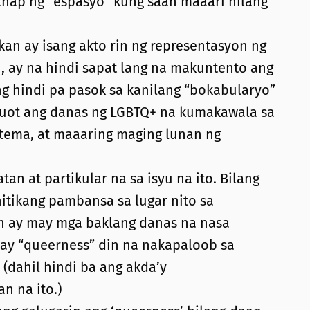
nap ng “espasyo” kung saan maaari nilang
kan ay isang akto rin ng representasyon ng
, ay na hindi sapat lang na makuntento ang
g hindi pa pasok sa kanilang “bokabularyo”
uot ang danas ng LGBTQ+ na kumakawala sa
istema, at maaaring maging lunan ng
an at partikular na sa isyu na ito. Bilang
itikang pambansa sa lugar nito sa
on ay may mga baklang danas na nasa
may “queerness” din na nakapaloob sa
 (dahil hindi ba ang akda’y
n na ito.)