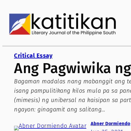
Skip
to
content
Critical Essay
Ang Pagwiwika ng
Bagaman madalas nang mabanggit ang ter
isang pampulitikang kilos mula pa sa pa
(mimesis) ng unibersal na kaisipan sa par
ngayon: ginagamit ang salitang…
Abner Dormiendo