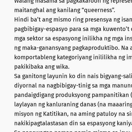
Walang masama sa pagkakaroon ng repres
maitanghal ang kanilang “queerness”.
Hindi ba’t ang mismo ring presensya ng isan
pagbibigay-espasyo para sa mga kuwento’t 
mga sektor sa espasyong inilikha ng mga in
ng maka-ganansyang pagkaproduktibo. Na 
komportableng kategoriyang inililikha ng im
pakikibaka ang wika.
Sa ganitong layunin ko din nais bigyang-sali
diyornal na nagbibigay-tinig sa mga manun
pandaigdigang produksyong pampanitikan (t
laylayan ng kanluraning danas (na maaarin
misyon ng Katitikan, na aming patuloy na si
nakikipagtalastasan din sa espasyong kani