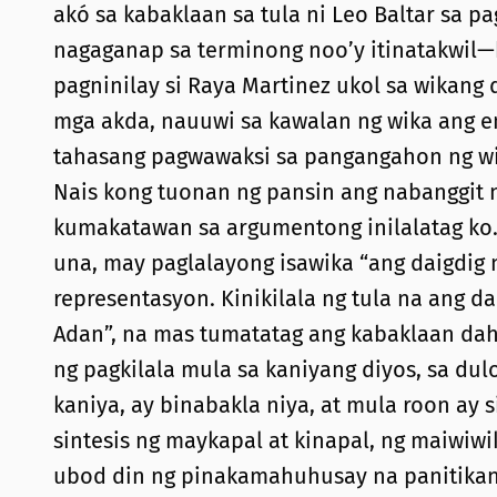
akó sa kabaklaan sa tula ni Leo Baltar sa 
nagaganap sa terminong noo’y itinatakwil—
pagninilay si Raya Martinez ukol sa wikang 
mga akda, nauuwi sa kawalan ng wika ang e
tahasang pagwawaksi sa pangangahon ng wika
Nais kong tuonan ng pansin ang nabanggit n
kumakatawan sa argumentong inilalatag ko. 
una, may paglalayong isawika “ang daigdig
representasyon. Kinikilala ng tula na ang dan
Adan”, na mas tumatatag ang kabaklaan dahil
ng pagkilala mula sa kaniyang diyos, sa dulo
kaniya, ay binabakla niya, at mula roon ay 
sintesis ng maykapal at kinapal, ng maiwiwi
ubod din ng pinakamahuhusay na panitikan