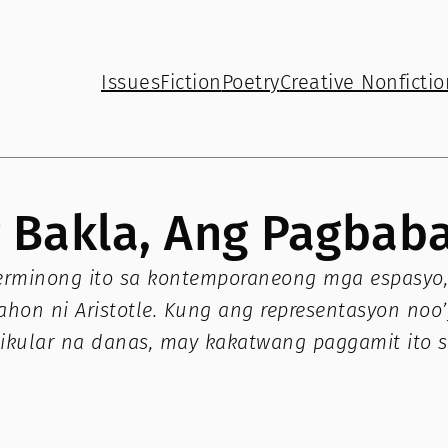
Issues
Fiction
Poetry
Creative Nonfictio
 Bakla, Ang Pagbaba
minong ito sa kontemporaneong mga espasyo, m
nahon ni Aristotle. Kung ang representasyon n
tikular na danas, may kakatwang paggamit ito s