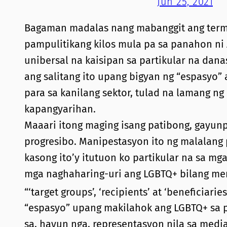
Jun 25, 2021
Bagaman madalas nang mabanggit ang termi
pampulitikang kilos mula pa sa panahon ni
unibersal na kaisipan sa partikular na dan
ang salitang ito upang bigyan ng “espasyo”
para sa kanilang sektor, tulad na lamang n
kapangyarihan.
Maaari itong maging isang patibong, gayu
progresibo. Manipestasyon ito ng malalang 
kasong ito’y itutuon ko partikular na sa mg
mga naghaharing-uri ang LGBTQ+ bilang mer
“‘target groups’, ‘recipients’ at ‘beneficiar
“espasyo” upang makilahok ang LGBTQ+ sa 
sa, hayun nga, representasyon nila sa medi