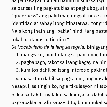
Sa panawagan naman namin mismo sa isyu na
sa pansariling pagkatuklas at paghubog, at
“queerness” ang pakikipagtunggali nito sa 
identidad at sabay itong itinatatwa. Itong “
Nais kong ihain ang “bakla” hindi lang basta
4
lokal na danas natin dito.
Sa
binigyan
Vocabulario de la lengua tagala,
mang-akit, manlinlang sa pamamagita
pagbabago, takot sa isang bagay na hind
kumilos dahil sa isang interes o pakin
masaktan dahil sa pagkamot, ang nasa
Nasapul, sa tingin ko, ng artikulasyon ni 
bakla sa kabila ng takot sa kaniya, at dahi
pagkabakla, at alinsabay dito, bumubukal s