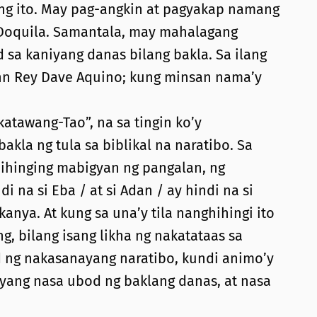
ang ito. May pag-angkin at pagyakap namang
 Doquila. Samantala, may mahalagang
 sa kaniyang danas bilang bakla. Sa ilang
ohn Rey Dave Aquino; kung minsan nama’y
atawang-Tao”, na sa tingin ko’y
kla ng tula sa biblikal na naratibo. Sa
hihinging mabigyan ng pangalan, ng
i na si Eba / at si Adan / ay hindi na si
nya. At kung sa una’y tila nanghihingi ito
ng, bilang isang likha ng nakatataas sa
ad ng nakasanayang naratibo, kundi animo’y
siyang nasa ubod ng baklang danas, at nasa