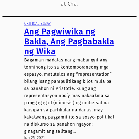
at Cha.
CRITICAL ESSAY
Ang Pagwiwika ng
Bakla, Ang Pagbabakla
ng Wika
Bagaman madalas nang mabanggit ang
terminong ito sa kontemporaneong mga
espasyo, matutulos ang “representation”
bilang isang pampulitikang kilos mula pa
sa panahon ni Aristotle. Kung ang
representasyon noo’y mas nakaakma sa
panggagagad (mimesis) ng unibersal na
kaisipan sa partikular na danas, may
kakatwang paggamit ito sa sosyo-politikal
na diskurso sa panahon ngayon:
ginagamit ang salitang…
Jun 25, 2021