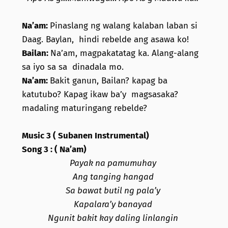
Na’am:
Pinaslang ng walang kalaban laban si
Daag. Baylan, hindi rebelde ang asawa ko!
Bailan:
Na’am, magpakatatag ka. Alang-alang
sa iyo sa sa dinadala mo.
Na’am:
Bakit ganun, Bailan? kapag ba
katutubo? Kapag ikaw ba’y magsasaka?
madaling maturingang rebelde?
Music 3 ( Subanen Instrumental)
Song 3 : ( Na’am)
Payak na pamumuhay
Ang tanging hangad
Sa bawat butil ng pala’y
Kapalara’y banayad
Ngunit bakit kay daling linlangin