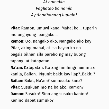
At hamakin
Pagkatao ba namin
Ay tinadhanang lupigin?
Pilar:
Ramon, umuwi kana. Mahal ko… tuparin
mo ang iyong pangako…
Ramon:
Oo, nangako ako. Nangako ako kay
Pilar, aking mahal, at sa bayan ko na
pagsisibilhan sila pareho ng may buong
tapang at katapatan.
Na’am:
Katapatan. Ito ang hinihingi namin sa
kanila, Bailan. Ngunit bakit kay ilap?..Bakit..?
Bailan
: Bakit, Na’am? sumusuko kana?
Pilar:
Susukuan mo na ba ako, Ramon?
Ramon:
Susuko? Sino ang susuko kanino?
Kanino dapat sumuko?