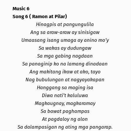
Music 6
Song 6 ( Ramon at Pilar)
Hinagpis at pangungulila
Ang sa araw-araw ay sinisigaw
Umaasang isang umaga ay anino mo’y
Sa wakas ay dudungaw
Sa mga gabing nagdaan
Sa panaginip ko na lamang dinadaan
Ang makitang ikaw at ako, tayo
Nag bubulungan at nagyayakapan
Hanggang sa maging isa
Diwa nati’t kaluluwa
Magkaugnay, magkaramay
Sa bawat paghampas
At pagdaloy ng alon
Sa dalampasigan ng ating mga pangarap.