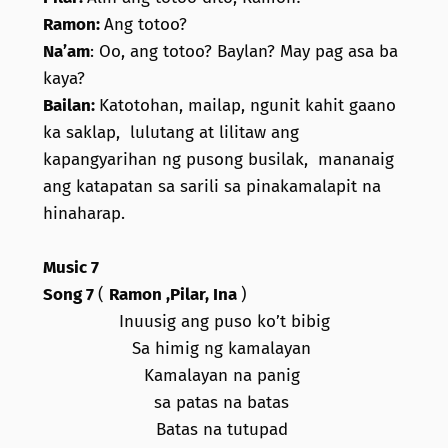
Ramon:
Ang totoo?
Na’am
: Oo, ang totoo? Baylan? May pag asa ba
kaya?
Bailan:
Katotohan, mailap, ngunit kahit gaano
ka saklap, lulutang at lilitaw ang
kapangyarihan ng pusong busilak, mananaig
ang katapatan sa sarili sa pinakamalapit na
hinaharap.
Music 7
Song 7
(
Ramon ,Pilar, Ina
)
Inuusig ang puso ko’t bibig
Sa himig ng kamalayan
Kamalayan na panig
sa patas na batas
Batas na tutupad