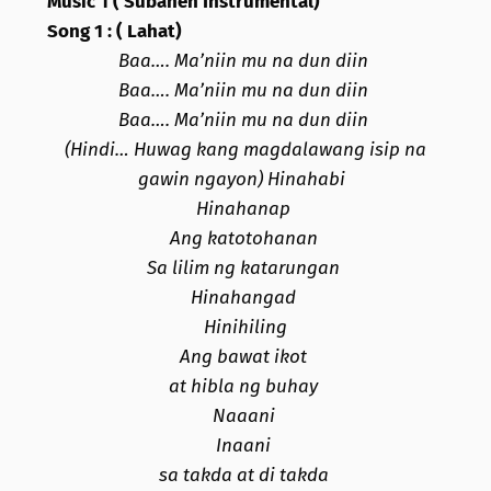
Music 1 ( Subanen Instrumental)
Song 1 : ( Lahat)
Baa…. Ma’niin mu na dun diin
Baa…. Ma’niin mu na dun diin
Baa…. Ma’niin mu na dun diin
(Hindi… Huwag kang magdalawang isip na
gawin ngayon) Hinahabi
Hinahanap
Ang katotohanan
Sa lilim ng katarungan
Hinahangad
Hinihiling
Ang bawat ikot
at hibla ng buhay
Naaani
Inaani
sa takda at di takda