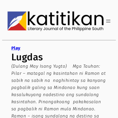
Skip
to
content
Play
Lugdas
(Dulang May Isang Yugto) Mga Tauhan:
Pilar – matagal ng kasintahan ni Ramon at
sabik na sabik na naghihintay sa kanyang
pagbalik galing sa Mindanao kung saan
kasalukuyang nadestino ang sundalong
kasintahan. Pinangakoang pakakasalan
sa pagbalik ni Ramon mula Mindanao.
Ramon – isang sundalong na destino sa