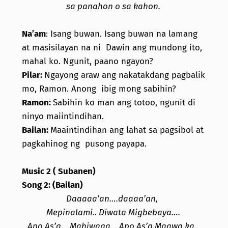
sa panahon o sa kahon.
Na’am
: Isang buwan. Isang buwan na lamang
at masisilayan na ni Dawin ang mundong ito,
mahal ko. Ngunit, paano ngayon?
Pilar:
Ngayong araw ang nakatakdang pagbalik
mo, Ramon. Anong ibig mong sabihin?
Ramon:
Sabihin ko man ang totoo, ngunit di
ninyo maiintindihan.
Bailan:
Maaintindihan ang lahat sa pagsibol at
pagkahinog ng pusong payapa.
Music 2 ( Subanen)
Song 2: (Bailan)
Daaaaa’an….daaaa’an,
Mepinalami.. Diwata Migbebaya….
Apo As’g….Mahiwaga… Apo As’g Maawa ka..