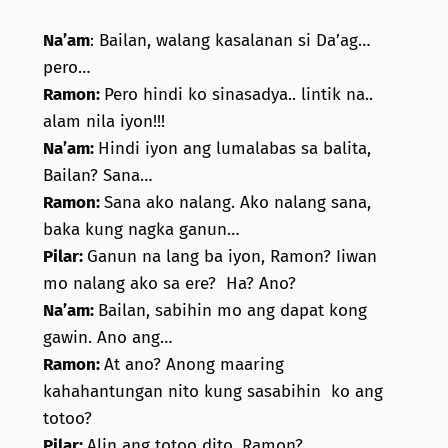
Na’am
: Bailan, walang kasalanan si Da’ag…
pero…
Ramon:
Pero hindi ko sinasadya.. lintik na..
alam nila iyon!!!
Na’am:
Hindi iyon ang lumalabas sa balita,
Bailan? Sana…
Ramon:
Sana ako nalang. Ako nalang sana,
baka kung nagka ganun…
Pilar:
Ganun na lang ba iyon, Ramon? Iiwan
mo nalang ako sa ere? Ha? Ano?
Na’am:
Bailan, sabihin mo ang dapat kong
gawin. Ano ang…
Ramon:
At ano? Anong maaring
kahahantungan nito kung sasabihin ko ang
totoo?
Pilar:
Alin ang totoo dito, Ramon?