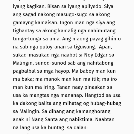
iyang kagikan. Bisan sa iyang apilyedo. Siya
ang sagad nakong masugo-sugo sa akong
gamayng kamaisan. Ingon man nga siya ang
tigbantay sa akong kamalig nga nahimutang
tunga-tunga sa uma. Ang maong payag gihimo
na sab nga puloy-anan sa tiguwang. Apan,
sukad-masukad nga naabot si Noy Edgar sa
Malingin, sunod-sunod sab ang nahitabong
pagbalbal sa mga hayop. Ma baboy man kun
ma baka; ma manok man kun ma itik; ma iro
man kun ma iring. Tanan naay pinaakan sa
usa ka mangtas nga mananap. Hangtod sa usa
ka dakong balita ang mihatag og hubag-hubag
sa Malingin. Sa dihang ang kamanghorang
anak ni Nang Santa ang nabiktima. Naabtan
na lang usa ka buntag sa dalan: