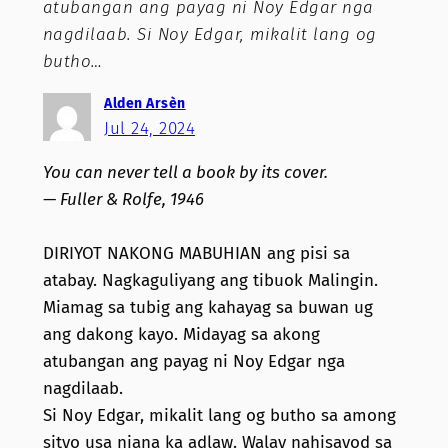
atubangan ang payag ni Noy Edgar nga
nagdilaab. Si Noy Edgar, mikalit lang og
butho…
Alden Arsèn
Jul 24, 2024
You can never tell a book by its cover.
— Fuller & Rolfe, 1946
DIRIYOT NAKONG MABUHIAN ang pisi sa
atabay. Nagkaguliyang ang tibuok Malingin.
Miamag sa tubig ang kahayag sa buwan ug
ang dakong kayo. Midayag sa akong
atubangan ang payag ni Noy Edgar nga
nagdilaab.
Si Noy Edgar, mikalit lang og butho sa among
sityo usa niana ka adlaw. Walay nahisayod sa