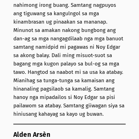
nahimong irong buang. Samtang nagpuyos
ang tiguwang sa kangulngol sa mga
kinambrasan ug pinaakan sa mananap.
Minunot sa amakan nakong bungbong ang
dan-ag sa mga nangagdilaab nga mga banuot
samtang namidpid mi pagawas ni Noy Edgar
sa akong balay. Dali ming misuot-suot sa
bagang mga kugon palayo sa bul-og sa mga
tawo. Hangtod sa naabot mi sa usa ka atabay.
Mianihag sa tunga-tunga sa kamaisan ang
hinanaling pagsilaob sa kamalig. Samtang
hanoy nga mipadailos si Noy Edgar sa pisi
pailawom sa atabay. Samtang giiwagan siya sa
hiniusang kahayag sa kayo ug buwan.
Alden Arsèn