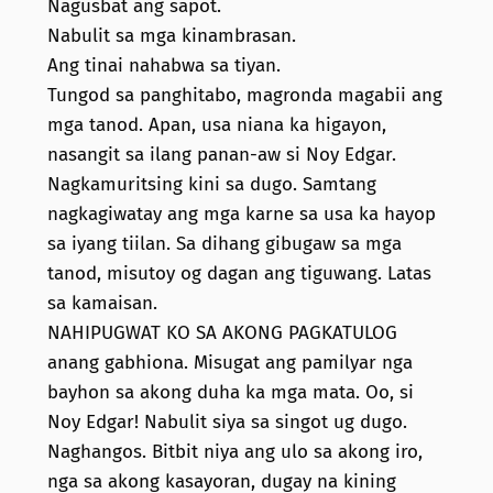
Nagusbat ang sapot.
Nabulit sa mga kinambrasan.
Ang tinai nahabwa sa tiyan.
Tungod sa panghitabo, magronda magabii ang
mga tanod. Apan, usa niana ka higayon,
nasangit sa ilang panan-aw si Noy Edgar.
Nagkamuritsing kini sa dugo. Samtang
nagkagiwatay ang mga karne sa usa ka hayop
sa iyang tiilan. Sa dihang gibugaw sa mga
tanod, misutoy og dagan ang tiguwang. Latas
sa kamaisan.
NAHIPUGWAT KO SA AKONG PAGKATULOG
anang gabhiona. Misugat ang pamilyar nga
bayhon sa akong duha ka mga mata. Oo, si
Noy Edgar! Nabulit siya sa singot ug dugo.
Naghangos. Bitbit niya ang ulo sa akong iro,
nga sa akong kasayoran, dugay na kining