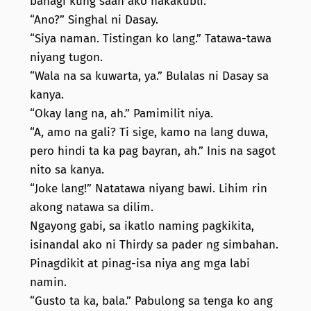
bahagi kung saan ako nakakubli.
“Ano?” Singhal ni Dasay.
“Siya naman. Tistingan ko lang.” Tatawa-tawa
niyang tugon.
“Wala na sa kuwarta, ya.” Bulalas ni Dasay sa
kanya.
“Okay lang na, ah.” Pamimilit niya.
“A, amo na gali? Ti sige, kamo na lang duwa,
pero hindi ta ka pag bayran, ah.” Inis na sagot
nito sa kanya.
“Joke lang!” Natatawa niyang bawi. Lihim rin
akong natawa sa dilim.
Ngayong gabi, sa ikatlo naming pagkikita,
isinandal ako ni Thirdy sa pader ng simbahan.
Pinagdikit at pinag-isa niya ang mga labi
namin.
“Gusto ta ka, bala.” Pabulong sa tenga ko ang