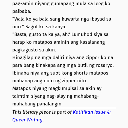
pag-amin niyang gumapang mula sa leeg ko
paibaba.
“Wala ko ya bala sang kuwarta nga ibayad sa
imo
.
” Sagot ko sa kanya.
“Basta, gusto ta ka ya, ah.”
Lumuhod siya sa
harap ko matapos aminin ang kasalanang
pagkagusto sa akin.
Hinagilap ng mga daliri niya ang zipper ko na
para bang kinakapa ang mga butil ng rosaryo.
Ibinaba niya ang suot kong shorts matapos
mahanap ang dulo ng zipper nito.
Matapos niyang magkumpisal sa akin ay
taimtim siyang nag-alay ng mahabang-
mahabang panalangin.
This literary piece is part of
Katitikan Issue 4:
Queer Writing
.