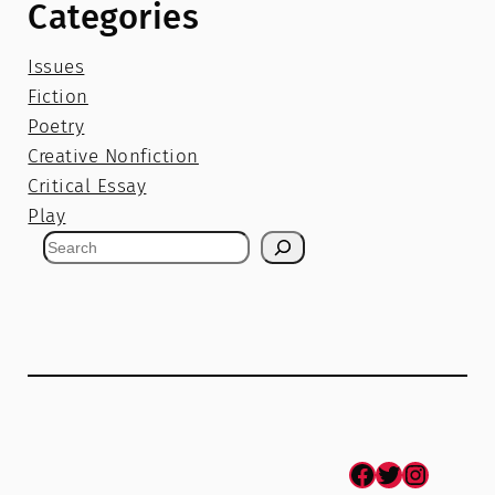
Categories
Issues
Fiction
Poetry
Creative Nonfiction
Critical Essay
Play
S
e
a
r
c
h
Facebook
Twitter
Instagram