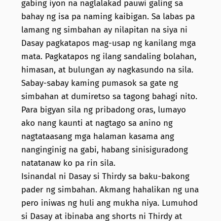
gabing iyon na naglalakad pauwi galing sa
bahay ng isa pa naming kaibigan. Sa labas pa
lamang ng simbahan ay nilapitan na siya ni
Dasay pagkatapos mag-usap ng kanilang mga
mata. Pagkatapos ng ilang sandaling bolahan,
himasan, at bulungan ay nagkasundo na sila.
Sabay-sabay kaming pumasok sa gate ng
simbahan at dumiretso sa tagong bahagi nito.
Para bigyan sila ng pribadong oras, lumayo
ako nang kaunti at nagtago sa anino ng
nagtataasang mga halaman kasama ang
nanginginig na gabi, habang sinisiguradong
natatanaw ko pa rin sila.
Isinandal ni Dasay si Thirdy sa baku-bakong
pader ng simbahan. Akmang hahalikan ng una
pero iniwas ng huli ang mukha niya. Lumuhod
si Dasay at ibinaba ang shorts ni Thirdy at