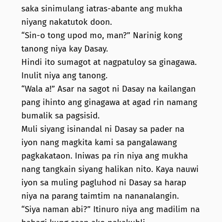
saka sinimulang iatras-abante ang mukha
niyang nakatutok doon.
“Sin-o tong upod mo, man?” Narinig kong
tanong niya kay Dasay.
Hindi ito sumagot at nagpatuloy sa ginagawa.
Inulit niya ang tanong.
“Wala a!” Asar na sagot ni Dasay na kailangan
pang ihinto ang ginagawa at agad rin namang
bumalik sa pagsisid.
Muli siyang isinandal ni Dasay sa pader na
iyon nang magkita kami sa pangalawang
pagkakataon. Iniwas pa rin niya ang mukha
nang tangkain siyang halikan nito. Kaya nauwi
iyon sa muling pagluhod ni Dasay sa harap
niya na parang taimtim na nananalangin.
“Siya naman abi?” Itinuro niya ang madilim na