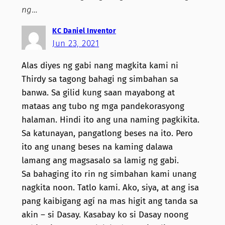
ng…
KC Daniel Inventor
Jun 23, 2021
Alas diyes ng gabi nang magkita kami ni
Thirdy sa tagong bahagi ng simbahan sa
banwa. Sa gilid kung saan mayabong at
mataas ang tubo ng mga pandekorasyong
halaman. Hindi ito ang una naming pagkikita.
Sa katunayan, pangatlong beses na ito. Pero
ito ang unang beses na kaming dalawa
lamang ang magsasalo sa lamig ng gabi.
Sa bahaging ito rin ng simbahan kami unang
nagkita noon. Tatlo kami. Ako, siya, at ang isa
pang kaibigang agí na mas higit ang tanda sa
akin – si Dasay. Kasabay ko si Dasay noong