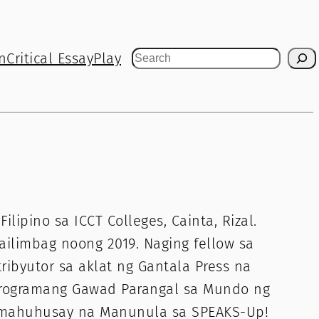
n
Critical Essay
Play
Search
lipino sa ICCT Colleges, Cainta, Rizal.
ailimbag noong 2019. Naging fellow sa
ribyutor sa aklat ng Gantala Press na
 programang Gawad Parangal sa Mundo ng
akamahuhusay na Manunula sa SPEAKS-Up!