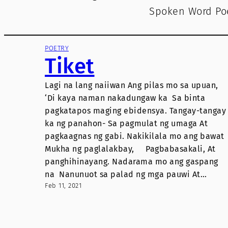
Spoken Word Poe
POETRY
Tiket
Lagi na lang naiiwan Ang pilas mo sa upuan,
‘Di kaya naman nakadungaw ka Sa binta
pagkatapos maging ebidensya. Tangay-tangay
ka ng panahon- Sa pagmulat ng umaga At
pagkaagnas ng gabi. Nakikilala mo ang bawat
Mukha ng paglalakbay, Pagbabasakali, At
panghihinayang. Nadarama mo ang gaspang
na Nanunuot sa palad ng mga pauwi At…
Feb 11, 2021