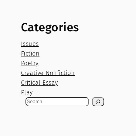
Categories
Issues
Fiction
Poetry
Creative Nonfiction
Critical Essay
Play
S
e
a
r