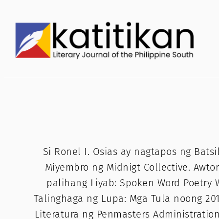
Skip
to
content
Si Ronel I. Osias ay nagtapos ng Batsi
Miyembro ng Midnigt Collective. Awto
palihang Liyab: Spoken Word Poetry W
Talinghaga ng Lupa: Mga Tula noong 20
Literatura ng Penmasters Administrati