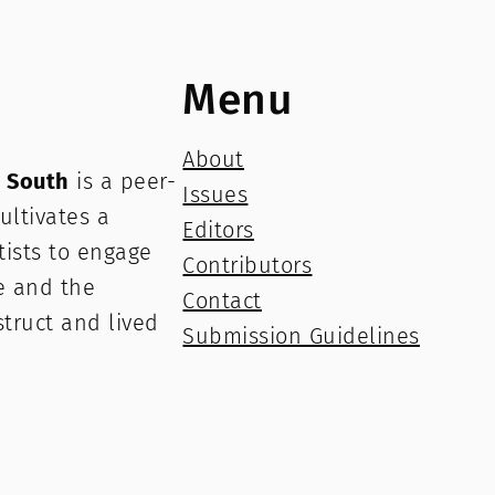
Menu
About
e South
is a peer-
Issues
ultivates a
Editors
rtists to engage
Contributors
e and the
Contact
struct and lived
Submission Guidelines