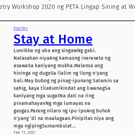
try Workshop 2020 ng PETA Lingap Sining at 
POETRY
Stay at Home
Lumikha ng ubo ang singawNg gabi.
Nalasahan niyaAng kamaong inereseta ng
asawaSa kaniyang mukha.Malansa ang
hininga ng dugoSa ilalim ng ilong n’yang
bali.May bubog ng pinag-ipunang Salamin sa
sahig, kaya tilaKumikindat ang liwanagSa
kaniyang mga sugatNa dati na ring
pinamahayanNg mga lumayas na
gasgas.Parang nilaro ng ipu-ipoAng buhok
n’yang ‘di na maalagaan.Pinipitas niya ang
mga ngipingSumambulat…
Feb 11, 2021