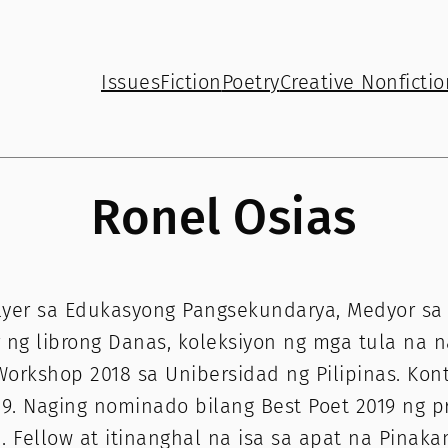
Issues
Fiction
Poetry
Creative Nonfictio
Ronel Osias
lyer sa Edukasyong Pangsekundarya, Medyor sa Fi
r ng librong Danas, koleksiyon ng mga tula na n
orkshop 2018 sa Unibersidad ng Pilipinas. Kont
19. Naging nominado bilang Best Poet 2019 ng
on. Fellow at itinanghal na isa sa apat na Pin