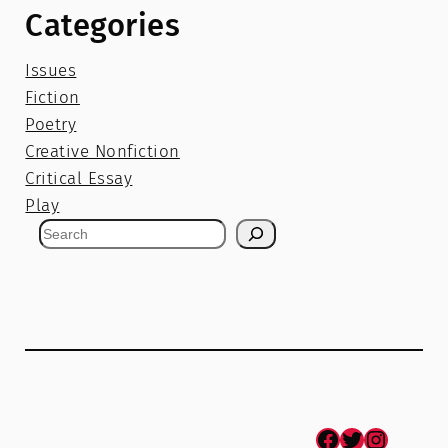
Categories
Issues
Fiction
Poetry
Creative Nonfiction
Critical Essay
Play
S
e
a
r
c
h
Facebook
Twitter
Instagram