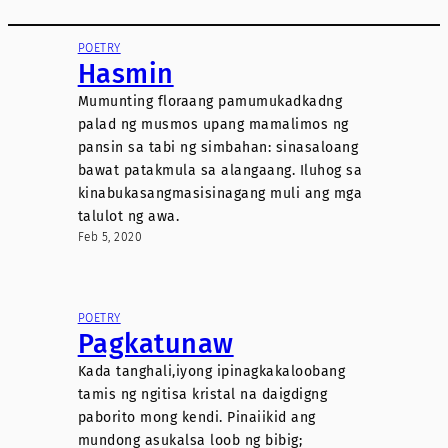
POETRY
Hasmin
Mumunting floraang pamumukadkadng
palad ng musmos upang mamalimos ng
pansin sa tabi ng simbahan: sinasaloang
bawat patakmula sa alangaang. Iluhog sa
kinabukasangmasisinagang muli ang mga
talulot ng awa.
Feb 5, 2020
POETRY
Pagkatunaw
Kada tanghali,iyong ipinagkakaloobang
tamis ng ngitisa kristal na daigdigng
paborito mong kendi. Pinaiikid ang
mundong asukalsa loob ng bibig;