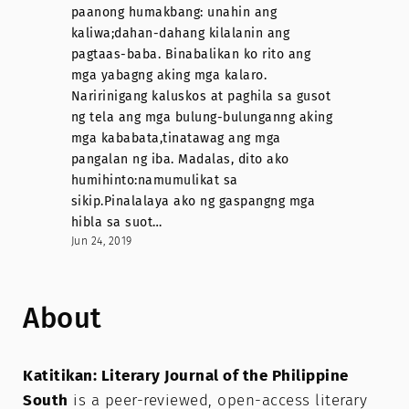
paanong humakbang: unahin ang
kaliwa;dahan-dahang kilalanin ang
pagtaas-baba. Binabalikan ko rito ang
mga yabagng aking mga kalaro.
Naririnigang kaluskos at paghila sa gusot
ng tela ang mga bulung-bulunganng aking
mga kababata,tinatawag ang mga
pangalan ng iba. Madalas, dito ako
humihinto:namumulikat sa
sikip.Pinalalaya ako ng gaspangng mga
hibla sa suot…
Jun 24, 2019
About
Katitikan: Literary Journal of the Philippine
South
is a peer-reviewed, open-access literary