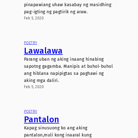
pinapawiang uhaw kasabay ng masidhing
pag-igting ng pagtirik ng araw.
Feb 5, 2020
POETRY
Lawalawa
Parang uban ng aking inaang hinabing
sapotng gagamba. Manipis at buhol-buhol
ang hiblana napipigtas sa paghawi ng
aking mga daliri.
Feb 5, 2020
POETRY
Pantalon
Kapag sinusuong ko ang aking
pantalon,muli kong inaaral kung