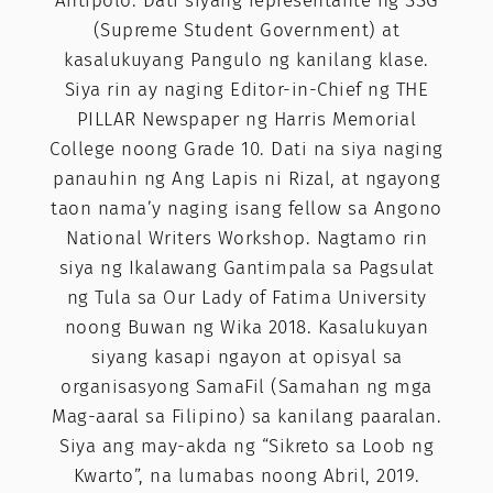
Antipolo. Dati siyang representante ng SSG
(Supreme Student Government) at
kasalukuyang Pangulo ng kanilang klase.
Siya rin ay naging Editor-in-Chief ng THE
PILLAR Newspaper ng Harris Memorial
College noong Grade 10. Dati na siya naging
panauhin ng Ang Lapis ni Rizal, at ngayong
taon nama’y naging isang fellow sa Angono
National Writers Workshop. Nagtamo rin
siya ng Ikalawang Gantimpala sa Pagsulat
ng Tula sa Our Lady of Fatima University
noong Buwan ng Wika 2018. Kasalukuyan
siyang kasapi ngayon at opisyal sa
organisasyong SamaFil (Samahan ng mga
Mag-aaral sa Filipino) sa kanilang paaralan.
Siya ang may-akda ng “Sikreto sa Loob ng
Kwarto”, na lumabas noong Abril, 2019.